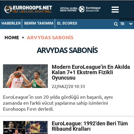
HABERLER
BENIM TAKIMIM
EL SCORES
TR
HOME
•
ARVYDAS SABONIS
ARVYDAS SABONIS
Modern EuroLeague’in En Akılda
Kalan 7+1 Ekstrem Fizikli
Oyuncusu
22/HAZ/20 10:33
EuroLeague'in son 20 yılda gördüğü en başarılı, aynı
zamanda en farklı vücut yapılarına sahip isimlerini
Eurohoops Fırın derledi.
EuroLeague: 1992’den Beri Tüm
Ribaund Kralları