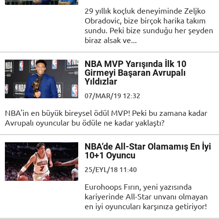
29 yıllık koçluk deneyiminde Zeljko
Obradovic, bize birçok harika takım
sundu. Peki bize sunduğu her şeyden
biraz alsak ve...
NBA MVP Yarışında İlk 10
Girmeyi Başaran Avrupalı
Yıldızlar
07/MAR/19 12:32
NBA'in en büyük bireysel ödül MVP! Peki bu zamana kadar
Avrupalı oyuncular bu ödüle ne kadar yaklaştı?
NBA’de All-Star Olamamış En İyi
10+1 Oyuncu
25/EYL/18 11:40
Eurohoops Fırın, yeni yazısında
kariyerinde All-Star unvanı olmayan
en iyi oyuncuları karşınıza getiriyor!