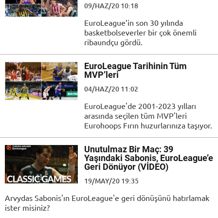
09/HAZ/20 10:18
EuroLeague’in son 30 yılında
basketbolseverler bir çok önemli
ribaundçu gördü.
EuroLeague Tarihinin Tüm
MVP’leri
04/HAZ/20 11:02
EuroLeague'de 2001-2023 yılları
arasında seçilen tüm MVP'leri
Eurohoops Fırın huzurlarınıza taşıyor.
Unutulmaz Bir Maç: 39
Yaşındaki Sabonis, EuroLeague’e
Geri Dönüyor (VİDEO)
19/MAY/20 19:35
Arvydas Sabonis'ın EuroLeague'e geri dönüşünü hatırlamak
ister misiniz?