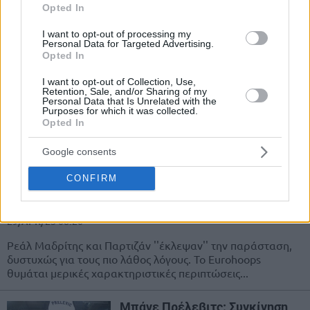
Opted In
ΠΑΟΚ: Οι θρύλοι Πέτζα
Στογιάκοβιτς και Μπάνε
I want to opt-out of processing my
Personal Data for Targeted Advertising.
Πρέλεβιτς στο πλευρό της
Opted In
ομάδας (photo & videos)
07/JUN/23 12:55
I want to opt-out of Collection, Use,
Retention, Sale, and/or Sharing of my
Oι θρύλοι του ΠΑΟΚ, Μπάνε Πρέλεβιτς και Πέτζα
Personal Data that Is Unrelated with the
Purposes for which it was collected.
Στογιάκοβιτς, θα σταθούν στο πλευρό της ομάδας ενόψει
Opted In
του Game 2...
Google consents
Το ξύλο (δεν) βγήκε από τον
παράδεισο: Καυγάδες στο
CONFIRM
παρκέ που προκάλεσαν
αίσθηση (videos)
29/APR/23 08:20
Ρεάλ Μαδρίτης και Παρτιζάν ''έκλεψαν'' την παράσταση,
δυστυχώς για τους πιο λάθος λόγους. Το Eurohoops
θυμάται μερικές χαρακτηριστικές περιπτώσεις...
Μπάνε Πρέλεβιτς: Συγκίνηση