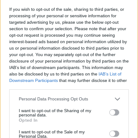
και το τέλειο ματς του. Οι αναμνήσεις από...
If you wish to opt-out of the sale, sharing to third parties, or
processing of your personal or sensitive information for
Μπάνε Πρέλεβιτς και Σκότι
targeted advertising by us, please use the below opt-out
Πίπεν: Δύο βιβλία που αξίζει να
section to confirm your selection. Please note that after your
διαβάσατε για τη σπουδαία
opt-out request is processed you may continue seeing
καριέρα τους
interest-based ads based on personal information utilized by
10/DEC/23 09:19
us or personal information disclosed to third parties prior to
your opt-out. You may separately opt-out of the further
Έρχονται Χριστούγεννα, ημέρες χαράς και γιορτής για
disclosure of your personal information by third parties on the
όλους. Εσείς οι μπασκετικοί φανς δεν θα θέλατε ιδανικά
IAB’s list of downstream participants. This information may
ένα ανάλογο δώρο;...
also be disclosed by us to third parties on the
IAB’s List of
Downstream Participants
that may further disclose it to other
Αυτοδιοικητικές εκλογές 2023:
third parties.
“Σάρωσε” ο Πρέλεβιτς στη
Μακεδονία, εκλέχθηκε ο “Big
Please note that this website/app uses one or more Google
Personal Data Processing Opt Outs
Sofo” στην Αττική
services and may gather and store information including but
10/OCT/23 17:18
not limited to your visit or usage behaviour. You may click to
I want to opt-out of the Sharing of my
personal data.
grant or deny consent to Google and its third-party tags to
Από τα παρκέ και την ενασχόληση με το μπάσκετ στον...
Opted In
use your data for below specified purposes in below Google
πολιτικό στίβο. Μπάνε Πρέλεβιτς και Σοφοκλής
consent section.
Σχορτσιανίτης έπεισαν το...
I want to opt-out of the Sale of my
Personal Data.