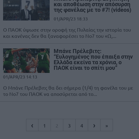
και αποθέωση στην απόσυρση
της φανέλας με το #7! (videos)
01/APR/23 18:33
Ο ΠΑΟΚ ύψωσε στην οροφή της Πυλαίας την ιστορία του
και κανένας δεν θα ξαναφορέσει το Νο7 του «Ω,...
Μπάνε Πρέλεβιτς:
“Ευλογημένος που έπαιξα στην
Ελλάδα εκείνα τα χρόνια, ο
ΠΑΟΚ είναι το σπίτι μου”
01/APR/23 14:13
Ο Μπάνε Πρέλεβιτς θα δει σήμερα (1/4) τη φανέλα του με
το Νο7 του ΠΑΟΚ να αποσύρεται από το...
‹
›
1
2
3
4
»