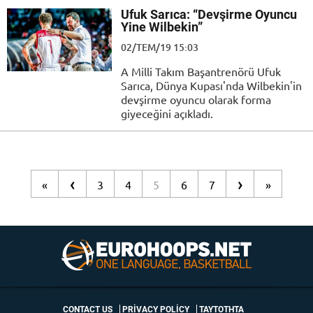
Ufuk Sarıca: “Devşirme Oyuncu
Yine Wilbekin”
02/TEM/19 15:03
A Milli Takım Başantrenörü Ufuk
Sarıca, Dünya Kupası'nda Wilbekin'in
devşirme oyuncu olarak forma
giyeceğini açıkladı.
‹
›
«
3
4
5
6
7
»
CONTACT US
PRIVACY POLICY
ΤΑΥΤΟΤΗΤΑ