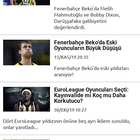
Fenerbahçe Beko'da Melih
Mahmutoğlu ve Bobby Dixon,
Darüşşafaka galibiyetini
değerlendirdi.
Fenerbahçe Beko’da Eski
Oyuncuların Büyük Düşüşü
15/KAS/19 20:35
Fenerbahçe Beko'da eski yıldızları
aranıyor!
EuroLeague Oyuncuları Seçti:
Kayınvalide mi Koç mu Daha
Korkutucu?
30/EKI/19 10:27
Dört EuroLeague yıldızının önüne beş ayrı ikilem sunuldu,
onlar yanıtladı...