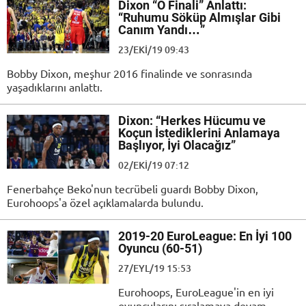
Dixon “O Finali” Anlattı:
“Ruhumu Söküp Almışlar Gibi
Canım Yandı…”
23/EKI/19 09:43
Bobby Dixon, meşhur 2016 finalinde ve sonrasında
yaşadıklarını anlattı.
Dixon: “Herkes Hücumu ve
Koçun İstediklerini Anlamaya
Başlıyor, İyi Olacağız”
02/EKI/19 07:12
Fenerbahçe Beko'nun tecrübeli guardı Bobby Dixon,
Eurohoops'a özel açıklamalarda bulundu.
2019-20 EuroLeague: En İyi 100
Oyuncu (60-51)
27/EYL/19 15:53
Eurohoops, EuroLeague'in en iyi
oyuncularını sıralamaya devam