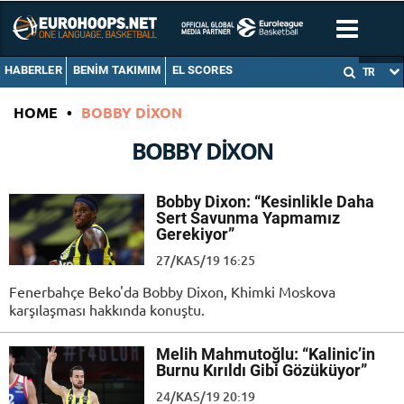
HABERLER
BENIM TAKIMIM
EL SCORES
TR
HOME
•
BOBBY DIXON
BOBBY DIXON
Bobby Dixon: “Kesinlikle Daha
Sert Savunma Yapmamız
Gerekiyor”
27/KAS/19 16:25
Fenerbahçe Beko'da Bobby Dixon, Khimki Moskova
karşılaşması hakkında konuştu.
Melih Mahmutoğlu: “Kalinic’in
Burnu Kırıldı Gibi Gözüküyor”
24/KAS/19 20:19