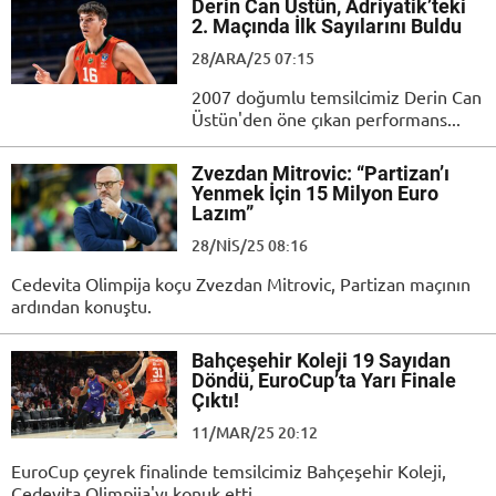
Derin Can Üstün, Adriyatik’teki
2. Maçında İlk Sayılarını Buldu
28/ARA/25 07:15
2007 doğumlu temsilcimiz Derin Can
Üstün'den öne çıkan performans...
Zvezdan Mitrovic: “Partizan’ı
Yenmek İçin 15 Milyon Euro
Lazım”
28/NIS/25 08:16
Cedevita Olimpija koçu Zvezdan Mitrovic, Partizan maçının
ardından konuştu.
Bahçeşehir Koleji 19 Sayıdan
Döndü, EuroCup’ta Yarı Finale
Çıktı!
11/MAR/25 20:12
EuroCup çeyrek finalinde temsilcimiz Bahçeşehir Koleji,
Cedevita Olimpija'yı konuk etti.