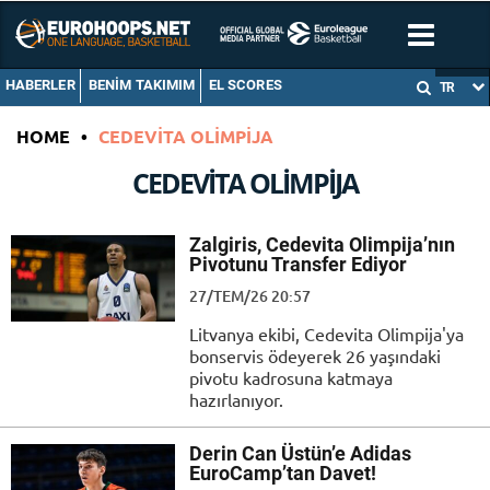
HABERLER
BENIM TAKIMIM
EL SCORES
TR
HOME
•
CEDEVITA OLIMPIJA
CEDEVITA OLIMPIJA
Zalgiris, Cedevita Olimpija’nın
Pivotunu Transfer Ediyor
27/TEM/26 20:57
Litvanya ekibi, Cedevita Olimpija'ya
bonservis ödeyerek 26 yaşındaki
pivotu kadrosuna katmaya
hazırlanıyor.
Derin Can Üstün’e Adidas
EuroCamp’tan Davet!