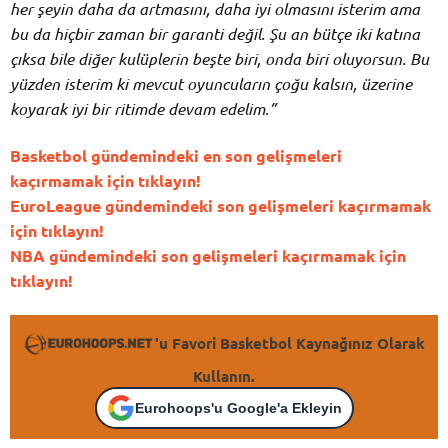
her şeyin daha da artmasını, daha iyi olmasını isterim ama
bu da hiçbir zaman bir garanti değil. Şu an bütçe iki katına
çıksa bile diğer kulüplerin beşte biri, onda biri oluyorsun. Bu
yüzden isterim ki mevcut oyuncuların çoğu kalsın, üzerine
koyarak iyi bir ritimde devam edelim.”
Basketbol gündemindeki en son gelişmeleri
kaçırmamak için tıklayın!
EuroLeague gündemindeki son gelişmeleri kaçırmamak
için tıklayın!
NBA gündemindeki son gelişmeleri kaçırmamak için
tıklayın!
'u Favori Basketbol Kaynağınız Olarak
Kullanın.
Eurohoops'u Google'a Ekleyin