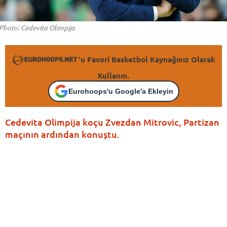
Photo: Cedevita Olimpija
'u Favori Basketbol Kaynağınız Olarak
Kullanın.
Eurohoops'u Google'a Ekleyin
Cedevita Olimpija koçu Zvezdan Mitrovic, Partizan
maçının ardından konuştu.