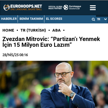
HABERLER
BENIM TAKIMIM
EL SCORES
TR
HOME
•
TR (TURKISH)
•
ABA
•
Zvezdan Mitrovic: “Partizan’ı Yenmek
İçin 15 Milyon Euro Lazım”
28/NIS/25 08:16