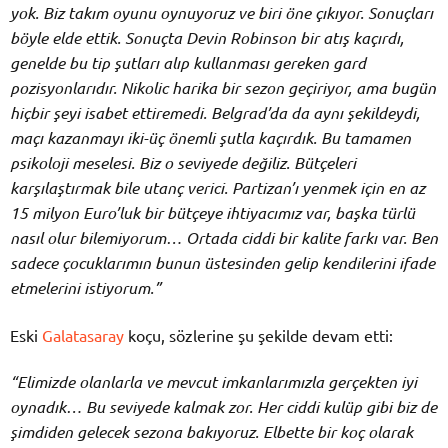
yok. Biz takım oyunu oynuyoruz ve biri öne çıkıyor. Sonuçları
böyle elde ettik. Sonuçta Devin Robinson bir atış kaçırdı,
genelde bu tip şutları alıp kullanması gereken gard
pozisyonlarıdır. Nikolic harika bir sezon geçiriyor, ama bugün
hiçbir şeyi isabet ettiremedi. Belgrad’da da aynı şekildeydi,
maçı kazanmayı iki-üç önemli şutla kaçırdık. Bu tamamen
psikoloji meselesi. Biz o seviyede değiliz. Bütçeleri
karşılaştırmak bile utanç verici. Partizan’ı yenmek için en az
15 milyon Euro’luk bir bütçeye ihtiyacımız var, başka türlü
nasıl olur bilemiyorum… Ortada ciddi bir kalite farkı var. Ben
sadece çocuklarımın bunun üstesinden gelip kendilerini ifade
etmelerini istiyorum.”
Eski
Galatasaray
koçu, sözlerine şu şekilde devam etti:
“Elimizde olanlarla ve mevcut imkanlarımızla gerçekten iyi
oynadık… Bu seviyede kalmak zor. Her ciddi kulüp gibi biz de
şimdiden gelecek sezona bakıyoruz. Elbette bir koç olarak