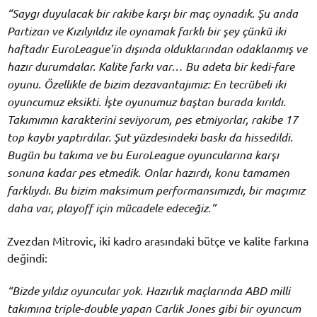
“Saygı duyulacak bir rakibe karşı bir maç oynadık. Şu anda
Partizan ve Kızılyıldız ile oynamak farklı bir şey çünkü iki
haftadır EuroLeague’in dışında olduklarından odaklanmış ve
hazır durumdalar. Kalite farkı var… Bu adeta bir kedi-fare
oyunu. Özellikle de bizim dezavantajımız: En tecrübeli iki
oyuncumuz eksikti. İşte oyunumuz baştan burada kırıldı.
Takımımın karakterini seviyorum, pes etmiyorlar, rakibe 17
top kaybı yaptırdılar. Şut yüzdesindeki baskı da hissedildi.
Bugün bu takıma ve bu EuroLeague oyuncularına karşı
sonuna kadar pes etmedik. Onlar hazırdı, konu tamamen
farklıydı. Bu bizim maksimum performansımızdı, bir maçımız
daha var, playoff için mücadele edeceğiz.”
Zvezdan Mitrovic, iki kadro arasındaki bütçe ve kalite farkına
değindi:
“Bizde yıldız oyuncular yok. Hazırlık maçlarında ABD milli
takımına triple-double yapan Carlik Jones gibi bir oyuncum