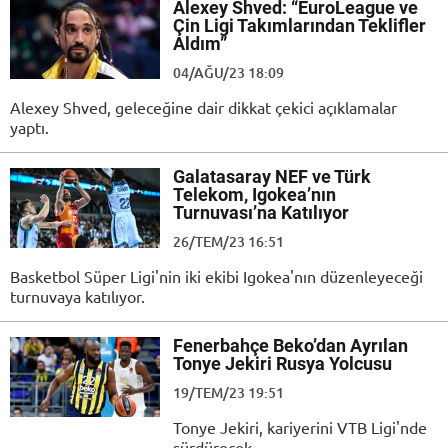
Alexey Shved: “EuroLeague ve
Çin Ligi Takımlarından Teklifler
Aldım”
04/AĞU/23 18:09
Alexey Shved, geleceğine dair dikkat çekici açıklamalar
yaptı.
Galatasaray NEF ve Türk
Telekom, Igokea’nın
Turnuvası’na Katılıyor
26/TEM/23 16:51
Basketbol Süper Ligi'nin iki ekibi Igokea'nın düzenleyeceği
turnuvaya katılıyor.
Fenerbahçe Beko’dan Ayrılan
Tonye Jekiri Rusya Yolcusu
19/TEM/23 19:51
Tonye Jekiri, kariyerini VTB Ligi'nde
sürdürecek.