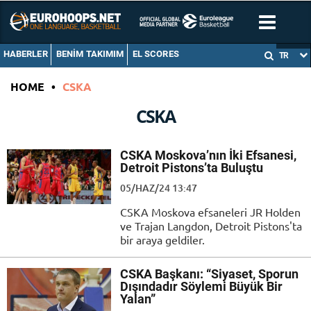
HABERLER
BENIM TAKIMIM
EL SCORES
TR
HOME
•
CSKA
CSKA
CSKA Moskova’nın İki Efsanesi,
Detroit Pistons’ta Buluştu
05/HAZ/24 13:47
CSKA Moskova efsaneleri JR Holden
ve Trajan Langdon, Detroit Pistons'ta
bir araya geldiler.
CSKA Başkanı: “Siyaset, Sporun
Dışındadır Söylemi Büyük Bir
Yalan”