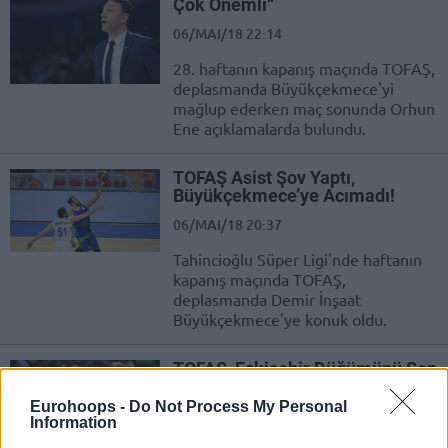
Çok Önemli“
06/MAI/18 22:14
28. haftanın kapanış maçında TOFAŞ,
deplasmanda Büyükçekmece'yi
mağlup ederken maç sonunda Orhun
Ene açıklamalarda bulundu.
TOFAŞ Asist Şov Yaptı,
Büyükçekmece’ye Acımadı!
06/MAI/18 20:37
Tahincioğlu Süper Ligi'nde haftanın
kapanış maçında TOFAŞ,
deplasmanda Demir İnşaat
Büyükçekmece'ye konuk oldu.
TOFAŞ, Eskişehir Düğümünü Son
Hamlede Çözdü
Eurohoops -
Do Not Process My Personal
29/APR/18 20:22
Information