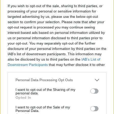
Tahincioğlu Basketbol Süper Ligi'nin
27. haftasında TOFAŞ'la Eskişehir
If you wish to opt-out of the sale, sharing to third parties, or
Basket karşı karşıya geldi.
processing of your personal or sensitive information for
targeted advertising by us, please use the below opt-out
section to confirm your selection. Please note that after your
Davon Jefferson,
opt-out request is processed you may continue seeing
Büyükçekmece’yi Sezon
Rekoruyla Yıktı!
interest-based ads based on personal information utilized by
us or personal information disclosed to third parties prior to
29/APR/18 17:50
your opt-out. You may separately opt-out of the further
Tahincioğlu Basketbol Süper Ligi'nin 27. haftasında
disclosure of your personal information by third parties on the
Yeşilgiresun Belediyespor ile Demir İnşaat Büyükçekmece
IAB’s list of downstream participants. This information may
karşı karşıya geldi.
also be disclosed by us to third parties on the
IAB’s List of
Downstream Participants
that may further disclose it to other
third parties.
BSL’de Büyük Heyecan: Kim
Düşecek, Kim Kalacak?
Please note that this website/app uses one or more Google
Personal Data Processing Opt Outs
23/APR/18 18:43
services and may gather and store information including but
not limited to your visit or usage behaviour. You may click to
I want to opt-out of the Sharing of my
Tahincioğlu Süper Ligi'nde normal
personal data.
grant or deny consent to Google and its third-party tags to
sezonun sonuna çok yaklaştık. Peki
Opted In
use your data for below specified purposes in below Google
bu sezon ligden düşen iki takım
consent section.
hangileri olacak? Eurohoops Fırın...
I want to opt-out of the Sale of my
Personal Data.