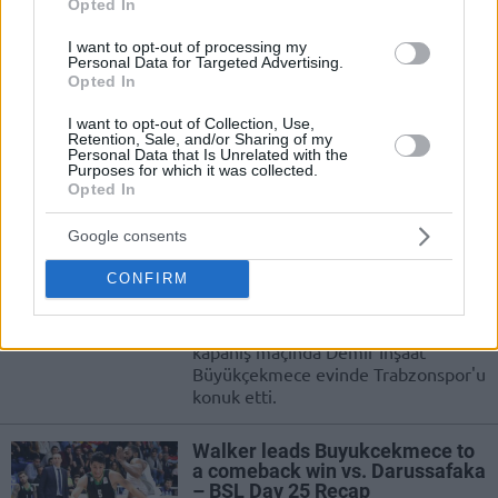
Opted In
Özhan Çıvgın: „Oyundan
Önemlisi Kazanmaktı“
I want to opt-out of processing my
Personal Data for Targeted Advertising.
22/APR/18 20:49
Opted In
Trabzonspor'u evinde mağlup ederek
I want to opt-out of Collection, Use,
derin bir nefes alan
Retention, Sale, and/or Sharing of my
Personal Data that Is Unrelated with the
Büyükçekmece'de koç Özhan Çıvgın
Purposes for which it was collected.
açıklamalarda bulundu.
Opted In
Google consents
Wright Taşıdı, Büyükçekmece
Kritik Bir Galibiyet Aldı!
CONFIRM
22/APR/18 20:22
Tahincioğlu Süper Ligi'nde haftanın
kapanış maçında Demir İnşaat
Büyükçekmece evinde Trabzonspor'u
konuk etti.
Walker leads Buyukcekmece to
a comeback win vs. Darussafaka
– BSL Day 25 Recap