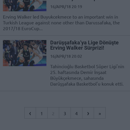
16/APR/18 20:19
Erving Walker led Buyukcekmece to an important win in
Turkish League against none other than Darussafaka, the
2017/18 EuroCup...
Darüşşafaka’ya Lige Dönüşte
Erving Walker Sürprizi!
16/APR/18 20:02
Tahincioğlu Basketbol Süper Ligi'nin
25. haftasında Demir İnşaat
Büyükçekmece, sahasında
Darüşşafaka Basketbol'u konuk etti.
‹
›
1
2
3
4
»