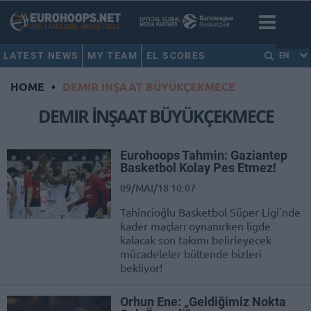
LATEST NEWS
MY TEAM
EL SCORES
EN
HOME
•
DEMIR İNŞAAT BÜYÜKÇEKMECE
DEMIR İNŞAAT BÜYÜKÇEKMECE
Eurohoops Tahmin: Gaziantep
Basketbol Kolay Pes Etmez!
09/MAI/18 10:07
Tahincioğlu Basketbol Süper Ligi'nde
kader maçları oynanırken ligde
kalacak son takımı belirleyecek
mücadeleler bültende bizleri
bekliyor!
Orhun Ene: „Geldiğimiz Nokta