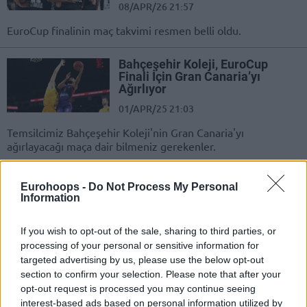
08/APR/26 21:57
EuroCup finalinin maç takvimi resmen belli oldu.
Bahçeşehir Koleji, EuroCup
Finali İçin Gran Canaria’yı
Ağırlıyor
01/APR/25 21:03
Temsilcimiz Bahçeşehir Koleji'nin Gran Canaria'yı
ağırlayacağı maça dair bilmeniz gerekenler.
Paris Basketball, 2023-24
Eurohoops -
Do Not Process My Personal
EuroCup Şampiyonu!
Information
12/APR/24 21:35
If you wish to opt-out of the sale, sharing to third parties, or
EuroCup final serisinin ikinci maçında JL Bourg, Paris
processing of your personal or sensitive information for
Basketball'u konuk etti.
targeted advertising by us, please use the below opt-out
section to confirm your selection. Please note that after your
Gran Canaria Başkanından
opt-out request is processed you may continue seeing
Yaşanan Skandala Dair
interest-based ads based on personal information utilized by