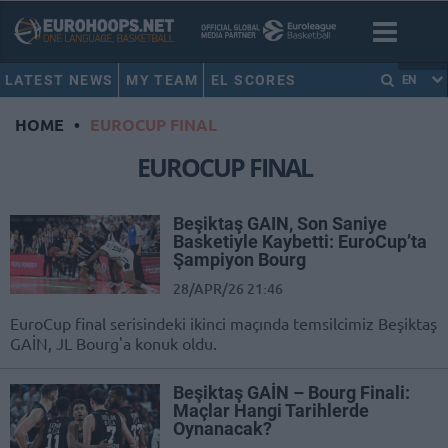
LATEST NEWS
MY TEAM
EL SCORES
EN
HOME
•
EUROCUP FINAL
EUROCUP FINAL
Beşiktaş GAIN, Son Saniye
Basketiyle Kaybetti: EuroCup’ta
Şampiyon Bourg
28/APR/26 21:46
EuroCup final serisindeki ikinci maçında temsilcimiz Beşiktaş
GAİN, JL Bourg'a konuk oldu.
Beşiktaş GAİN – Bourg Finali:
Maçlar Hangi Tarihlerde
Oynanacak?