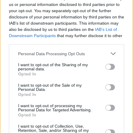
Açıklama!
us or personal information disclosed to third parties prior to
03/MAY/23 16:48
your opt-out. You may separately opt-out of the further
disclosure of your personal information by third parties on the
Gran Canaria Başkanı Sitapha Savane, EuroCup finali
IAB’s list of downstream participants. This information may
öncesinde temsilcimiz Türk Telekom'un başına gelen
also be disclosed by us to third parties on the
IAB’s List of
skandala dair konuştu.
Downstream Participants
that may further disclose it to other
third parties.
Türk Telekom, Şampiyonluk İçin
Gran Canaria Deplasmanında
Please note that this website/app uses one or more Google
Personal Data Processing Opt Outs
services and may gather and store information including but
02/MAY/23 19:48
not limited to your visit or usage behaviour. You may click to
I want to opt-out of the Sharing of my
personal data.
Temsilcimiz Türk Telekom'un Gran
grant or deny consent to Google and its third-party tags to
Opted In
Canaria'ya konuk olacağı EuroCup
use your data for below specified purposes in below Google
finaline dair bilmeniz gerekenler
consent section.
I want to opt-out of the Sale of my
karşınızda.
Personal Data.
Opted In
Tanıklar Anlatıyor: Frutti Extra
I want to opt-out of processing my
Bursaspor’un EuroCup Finaline
Personal Data for Targeted Advertising.
Giden Öyküsü
Opted In
25/JUL/22 10:57
I want to opt-out of Collection, Use,
Retention, Sale, and/or Sharing of my
Eurohoops Fırın, Bursaspor'un tarihi 2021-22 sezonunun