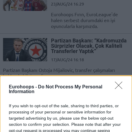
23/AUG/24 16:29
Eurohoops Fırın, EuroLeague'de
halen serbest durumdaki en iyi
oyuncularla karşınızda.
Partizan Başkanı: “Kadromuzda
Sürprizler Olacak, Çok Kaliteli
Transferler Yaptık”
17/AUG/24 16:18
Partizan Başkanı Ostoja Mijailovic, transfer çalışmaları
hakkında bilgi verdi.
Eurohoops -
Do Not Process My Personal
EuroLeague: Hala Serbest
Information
Durumdaki En İyi 10 Oyuncu
08/AUG/24 11:46
If you wish to opt-out of the sale, sharing to third parties, or
processing of your personal or sensitive information for
Eurohoops Fırın, EuroLeague'de
targeted advertising by us, please use the below opt-out
halen serbest durumdaki en iyi
section to confirm your selection. Please note that after your
oyuncularla karşınızda.
opt-out request is processed you may continue seeing