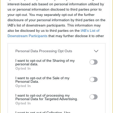
interest-based ads based on personal information utilized by
İDDİA: Kızılyıldız,
us or personal information disclosed to third parties prior to
Olympiakos’tan Filip Petrusev’e
your opt-out. You may separately opt-out of the further
Talip
disclosure of your personal information by third parties on the
04/JUL/24 21:05
IAB’s list of downstream participants. This information may
also be disclosed by us to third parties on the
IAB’s List of
Sırp basınına göre Kızılyıldız, eski oyuncusunu yeniden
Downstream Participants
that may further disclose it to other
kadrosuna katmak istiyor.
third parties.
Zalgiris, Bayern Münih’ten
Please note that this website/app uses one or more Google
Personal Data Processing Opt Outs
Sylvain Francisco’yu Transfer
services and may gather and store information including but
Etti
not limited to your visit or usage behaviour. You may click to
I want to opt-out of the Sharing of my
personal data.
grant or deny consent to Google and its third-party tags to
01/JUL/24 18:16
Opted In
use your data for below specified purposes in below Google
Zalgiris, kısa rotasyonuna önemli bir ekleme yaptı.
consent section.
I want to opt-out of the Sale of my
Personal Data.
Opted In
İDDİA: Partizan, ALBA Berlin’den
Sterling Brown’u Transfer Ediyor
I want to opt-out of processing my
Personal Data for Targeted Advertising.
27/JUN/24 13:56
Opted In
Sırp basınına göre Partizan, kısa
I want to opt-out of Collection, Use,