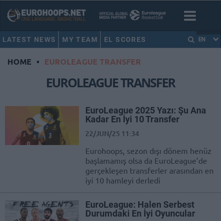
LATEST NEWS
MY TEAM
EL SCORES
EN
HOME
•
EUROLEAGUE TRANSFER
EUROLEAGUE TRANSFER
EuroLeague 2025 Yazı: Şu Ana
Kadar En İyi 10 Transfer
22/JUN/25 11:34
Eurohoops, sezon dışı dönem henüz
başlamamış olsa da EuroLeague’de
gerçekleşen transferler arasından en
iyi 10 hamleyi derledi
EuroLeague: Halen Serbest
Durumdaki En İyi Oyuncular