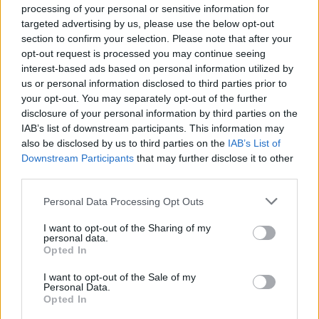
Η 16η αγωνιστική του EuroCup ξεκίνησε με τρεις
processing of your personal or sensitive information for
αναμετρήσεις και ενώ απομένουν μόλις δύο στροφές για
targeted advertising by us, please use the below opt-out
την ολοκλήρωση της...
section to confirm your selection. Please note that after your
opt-out request is processed you may continue seeing
interest-based ads based on personal information utilized by
EuroCup: Ήττα-αποκλεισμός
us or personal information disclosed to third parties prior to
της Λιετκαμπέλις από την
Τσεντεβίτα παρά την καλή
your opt-out. You may separately opt-out of the further
εμφάνιση του Καλαϊτζάκη
disclosure of your personal information by third parties on the
IAB’s list of downstream participants. This information may
16/JAN/25 20:43
also be disclosed by us to third parties on the
IAB’s List of
Η Τσεντεβίτα/Ολίμπια Λιουμπλιάνας είναι μόνη στη 2η θέση
Downstream Participants
that may further disclose it to other
του Β’ Ομίλου του EuroCup μετά από τη νίκη μέσα στη...
third parties.
Please note that this website/app uses one or more Google
Personal Data Processing Opt Outs
Γιόνας Ματσιούλις: Νέος GM
services and may gather and store information including but
της Λιετκαμπέλις του Γ.
not limited to your visit or usage behaviour. You may click to
I want to opt-out of the Sharing of my
Καλαϊτζάκη
personal data.
grant or deny consent to Google and its third-party tags to
Opted In
18/NOV/24 14:04
use your data for below specified purposes in below Google
consent section.
Νέα καριέρα στο μπασκετικό χώρο ξεκινάει ο Γιόνας
I want to opt-out of the Sale of my
Personal Data.
Ματσιούλις, που αναλαμβάνει χρέη GM στη Λιετκαμπέλις
Opted In
του Γιώργου Καλαϊτζάκη.