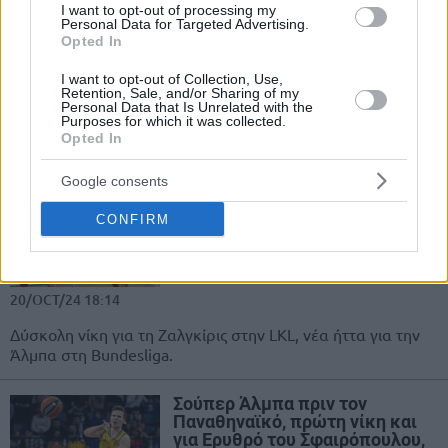
I want to opt-out of processing my
Personal Data for Targeted Advertising.
EuroCup: Ο γιος του Πετσάρσκι
Opted In
κι ο Γ. Καλαϊτζάκης έβαλαν
“τέλος” στο αήττητο της
I want to opt-out of Collection, Use,
Μπουργκ!
Retention, Sale, and/or Sharing of my
Personal Data that Is Unrelated with the
22/OCT/24 20:40
Purposes for which it was collected.
Opted In
Η Λιετκαμπέλις δεν είχε νίκη στον β' όμιλο, η Μπουργκ δεν
είχε ήττα, αλλά όλα άλλαξαν μετά από τη...
Google consents
Δύσκολα η Ζαλγκίρις τη
CONFIRM
Λιετκαμπέλις του Γ.
Καλαϊτζάκη, ούτε την Κέμνιτζ
στο Βερολίνο η Άλμπα
20/OCT/24 18:14
Δύσκολη νίκη για τη Ζαλγκίρις στην LKL, νέα ήττα για την
Άλμπα στη Bundesliga.
Σούπερ Άλμπα πριν τον
Παναθηναϊκό, πρώτη νίκη και
για Ερυθρό του Σφαιρόπουλου,