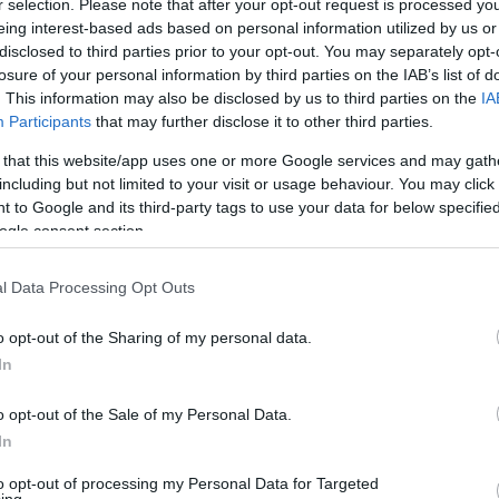
r selection. Please note that after your opt-out request is processed y
Παναγιώτης,
ς του,
ο οποίος έμεινε εκεί έως
eing interest-based ads based on personal information utilized by us or
disclosed to third parties prior to your opt-out. You may separately opt-
losure of your personal information by third parties on the IAB’s list of
. This information may also be disclosed by us to third parties on the
IA
αι των
Μπακς
στο NBA, αγωνίστηκε την
Participants
that may further disclose it to other third parties.
ή Τούμπινγκεν έχοντας 10,5 πόντους, 3,5
 that this website/app uses one or more Google services and may gath
4 λεπτά κατά μέσο όρο.
including but not limited to your visit or usage behaviour. You may click 
 to Google and its third-party tags to use your data for below specifi
ένας ψηλός (2,01μ.) γκαρντ, έχει αγωνιστεί
ogle consent section.
ές ηλικίες και σε δύο διαφορετικές θητείες.
σεζόν 2022-2023.
l Data Processing Opt Outs
o opt-out of the Sharing of my personal data.
ός
είχε παραχωρήσει τον παίκτη δανεικό στην
In
ην αντίπερα όχθη και βρέθηκε στους
Μπακς
Θάντερς, πριν επιστρέψει ξανά στον
o opt-out of the Sale of my Personal Data.
In
to opt-out of processing my Personal Data for Targeted
την Τούμπινγκεν έχοντας 10,5 πόντους, 3,5
ing.