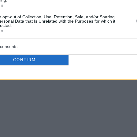
In
4 λεπτά κατά μέσο όρο.
o opt-out of Collection, Use, Retention, Sale, and/or Sharing
ersonal Data that Is Unrelated with the Purposes for which it
του
Γιώργου Καλαϊτζάκη
:
lected.
In
consents
CONFIRM