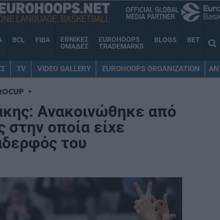
ΕΘΝΙΚΕΣ
EUROHOOPS
A
BCL
FIBA
BLOGS
BET
ΟΜΑΔΕΣ
TRADEMARKS
ΕΣ
TV
VIDEO GALLERY
EUROHOOPS ORGANIZATION
AN
ROCUP
•
άκης: Ανακοινώθηκε από
 στην οποία είχε
αδερφός του