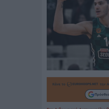
Κάνε το
την Α
Πρόσθεσ