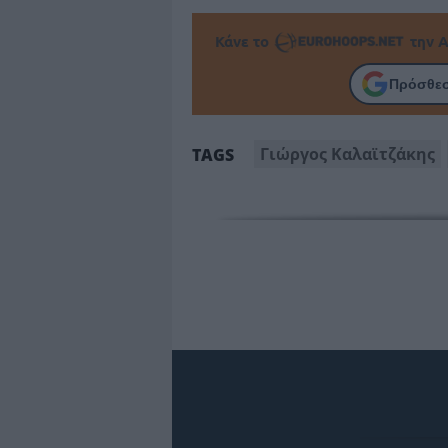
Κάνε το
την Α
Πρόσθεσ
Γιώργος Καλαϊτζάκης
TAGS