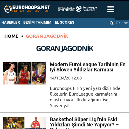
HABERLER
BENIM TAKIMIM
EL SCORES
TR
HOME
•
GORAN JAGODNIK
GORAN JAGODNIK
Modern EuroLeague Tarihinin En
İyi Sloven Yıldızlar Karması
14/TEM/20 12:08
Eurohoops Fırın yeni yazı dizisinde
ülkelerin EuroLeague karmalarını
oluşturuyor. İlk durağımız ise
Slovenya!
Basketbol Süper Ligi’nin Eski
Yıldızları Şimdi Ne Yapıyor? –