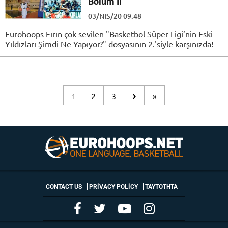
Bölüm II
03/NIS/20 09:48
Eurohoops Fırın çok sevilen "Basketbol Süper Ligi’nin Eski
Yıldızları Şimdi Ne Yapıyor?" dosyasının 2.'siyle karşınızda!
›
1
2
3
»
CONTACT US
PRIVACY POLICY
ΤΑΥΤΟΤΗΤΑ