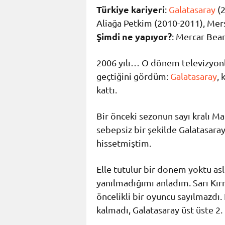
Türkiye kariyeri
:
Galatasaray
(2
Aliağa Petkim (2010-2011), Mer
Şimdi ne yapıyor?
: Mercar Bear
2006 yılı… O dönem televizyon
geçtiğini gördüm:
Galatasaray
, 
kattı.
Bir önceki sezonun sayı kralı M
sebepsiz bir şekilde Galatasara
hissetmiştim.
Elle tutulur bir donem yoktu a
yanılmadığımı anladım. Sarı Kırm
öncelikli bir oyuncu sayılmazdı
kalmadı, Galatasaray üst üste 2. 