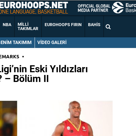
MILLI
NBA
EUROHOOPS FIRIN
BAHIS
TAKIMLAR
BENIM TAKIMIM
VIDEO GALERI
EMARKS
•
gi’nin Eski Yıldızları
 – Bölüm II