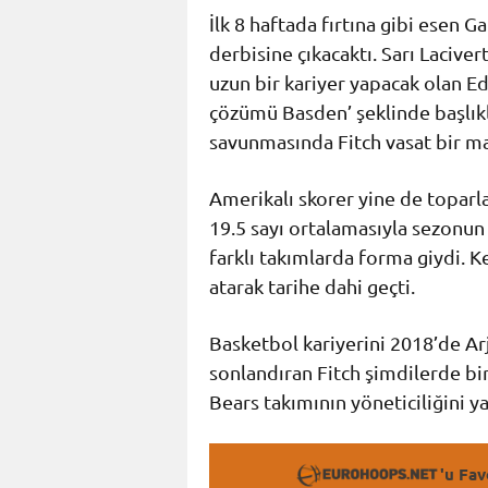
İlk 8 haftada fırtına gibi esen Ga
derbisine çıkacaktı. Sarı Laciver
uzun bir kariyer yapacak olan Ed
çözümü Basden’ şeklinde başlıkla
savunmasında Fitch vasat bir ma
Amerikalı skorer yine de toparl
19.5 sayı ortalamasıyla sezonun
farklı takımlarda forma giydi. K
atarak tarihe dahi geçti.
Basketbol kariyerini 2018’de Ar
sonlandıran Fitch şimdilerde bi
Bears takımının yöneticiliğini y
'u Fav