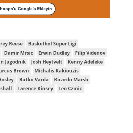
hoops'u Google'a Ekleyin
rey Reese
Basketbol Süper Ligi
Damir Mrsic
Erwin Dudley
Filip Videnov
n Jagodnik
Josh Heytvelt
Kenny Adeleke
arcus Brown
Michalis Kakiouzis
Hosley
Ratko Varda
Ricardo Marsh
shall
Tarence Kinsey
Teo Czmic