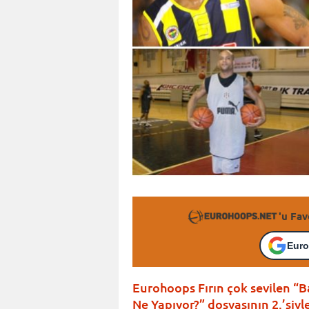
'u Fav
Euro
Eurohoops Fırın çok sevilen “Ba
Ne Yapıyor?” dosyasının 2.’siyl