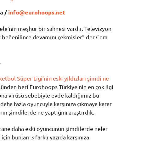
a /
info@eurohoops.net
tele’nin meşhur bir sahnesi vardır. Televizyon
ok beğenilince devamını çekmişler” der Cem
.
etbol Süper Ligi’nin eski yıldızları şimdi ne
 günden beri Eurohoops Türkiye’nin en çok ilgi
rona virüsü sebebiyle evde kaldığımız bu
 daha fazla oyuncuyla karşınıza çıkmaya karar
ının şimdilerde ne yaptığını araştırdık.
5 tane daha eski oyuncunun şimdilerde neler
çin bunları 3 farklı yazıda karşınıza