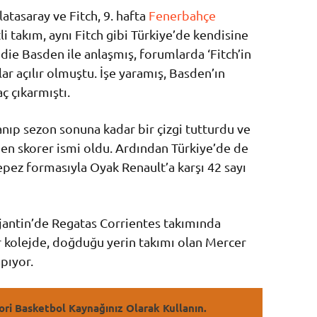
latasaray ve Fitch, 9. hafta
Fenerbahçe
tli takım, aynı Fitch gibi Türkiye’de kendisine
die Basden ile anlaşmış, forumlarda ‘Fitch’in
r açılır olmuştu. İşe yaramış, Basden’ın
ç çıkarmıştı.
anıp sezon sonuna kadar bir çizgi tutturdu ve
 en skorer ismi oldu. Ardından Türkiye’de de
epez formasıyla Oyak Renault’a karşı 42 sayı
jantin’de Regatas Corrientes takımında
r kolejde, doğduğu yerin takımı olan Mercer
apıyor.
ori Basketbol Kaynağınız Olarak Kullanın.