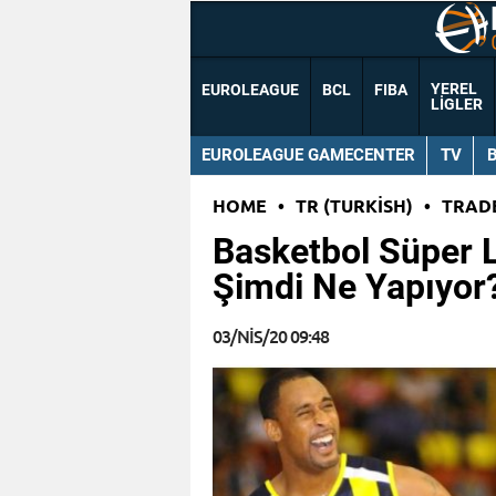
YEREL
EUROLEAGUE
BCL
FIBA
LIGLER
EUROLEAGUE GAMECENTER
TV
HOME
•
TR (TURKISH)
•
TRAD
Basketbol Süper Li
Şimdi Ne Yapıyor?
03/NIS/20 09:48