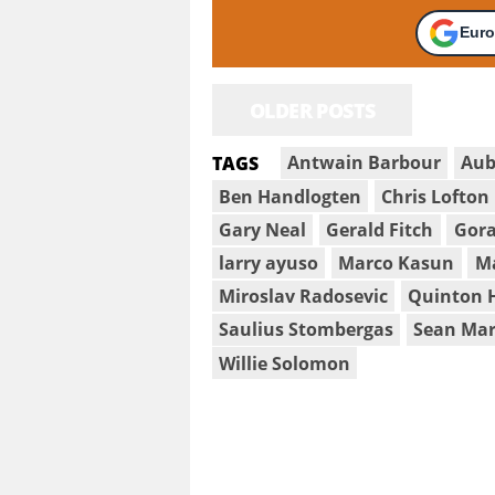
Euro
OLDER POSTS
Antwain Barbour
Aub
TAGS
Ben Handlogten
Chris Lofton
Gary Neal
Gerald Fitch
Gora
larry ayuso
Marco Kasun
M
Miroslav Radosevic
Quinton 
Saulius Stombergas
Sean Mar
Willie Solomon