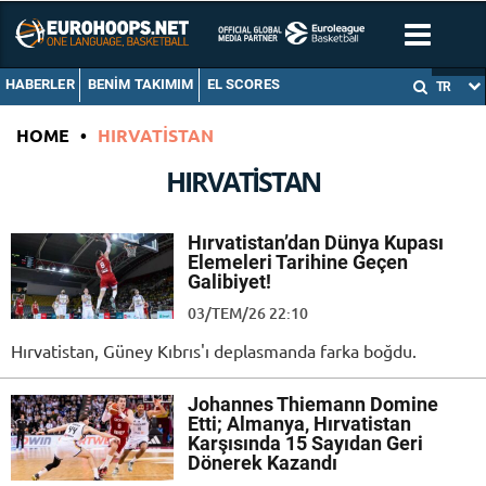
HABERLER
BENIM TAKIMIM
EL SCORES
TR
HOME
•
HIRVATISTAN
HIRVATISTAN
Hırvatistan’dan Dünya Kupası
Elemeleri Tarihine Geçen
Galibiyet!
03/TEM/26 22:10
Hırvatistan, Güney Kıbrıs'ı deplasmanda farka boğdu.
Johannes Thiemann Domine
Etti; Almanya, Hırvatistan
Karşısında 15 Sayıdan Geri
Dönerek Kazandı