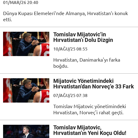
01/MAR/26 20:40
Dünya Kupası Elemeleri’nde Almanya, Hırvatistan’ı konuk
etti.
Tomislav Mijatovic’in
Hırvatistan’ı Dolu Dizgin
10/AĞU/25 08:55
Hırvatistan, Danimarka'yı farka
boğdu.
Mijatovic Yönetimindeki
Hırvatistan’dan Norveç’e 33 Fark
07/AĞU/25 07:38
Tomislav Mijatovic yönetimindeki
Hırvatistan, Norveç'i rahat geçti.
Tomislav Mijatovic,
Hırvatistan’ın Yeni Koçu Oldu!