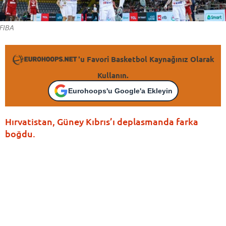
FIBA
'u Favori Basketbol Kaynağınız Olarak
Kullanın.
Eurohoops'u Google'a Ekleyin
Hırvatistan, Güney Kıbrıs’ı deplasmanda farka
boğdu.