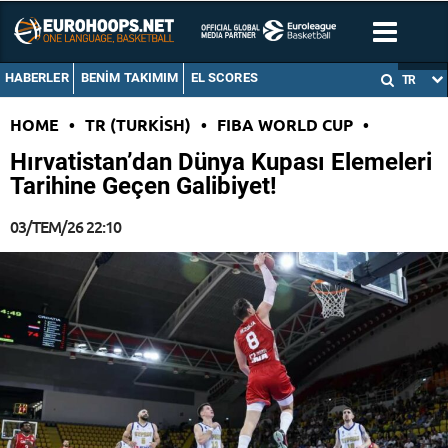
HABERLER
BENIM TAKIMIM
EL SCORES
TR
HOME
•
TR (TURKISH)
•
FIBA WORLD CUP
•
Hırvatistan’dan Dünya Kupası Elemeleri
Tarihine Geçen Galibiyet!
03/TEM/26 22:10