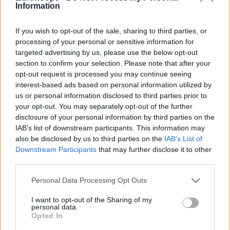
O Ρόντα Χόλις-Τζέφερσον ακούει εδώ και χρόνια για την
Information
ομοιότητα του με τον Κόμπι Μπράιαντ. Τον συνοδεύει σε
όλη...
If you wish to opt-out of the sale, sharing to third parties, or
processing of your personal or sensitive information for
Χόλις-Τζέφερσον: “Ο Θεός κι ο
targeted advertising by us, please use the below opt-out
Κόμπι ήταν μαζί μου” (videos)
section to confirm your selection. Please note that after your
opt-out request is processed you may continue seeing
28/AUG/23 21:00
interest-based ads based on personal information utilized by
Ο Ρόνταε Χόλις-Τζέφερσον
us or personal information disclosed to third parties prior to
πραγματοποίησε μυθική εμφάνιση
your opt-out. You may separately opt-out of the further
απέναντι στη Νέα Ζηλανδία και
disclosure of your personal information by third parties on the
έγινε... Κόμπι Μπράιαντ για το κοινό
IAB’s list of downstream participants. This information may
αλλά και...
also be disclosed by us to third parties on the
IAB’s List of
Downstream Participants
that may further disclose it to other
Νέα Ζηλανδία-Ιορδανία 95-87:
third parties.
Νίκη στην παράταση και
“τελικός” πρόκρισης με Ελλάδα
Please note that this website/app uses one or more Google
Personal Data Processing Opt Outs
(videos)
services and may gather and store information including but
not limited to your visit or usage behaviour. You may click to
I want to opt-out of the Sharing of my
28/AUG/23 13:16
personal data.
grant or deny consent to Google and its third-party tags to
Opted In
Η Νέα Ζηλανδία πέτυχε δύσκολα την πρώτη νίκη της στο
use your data for below specified purposes in below Google