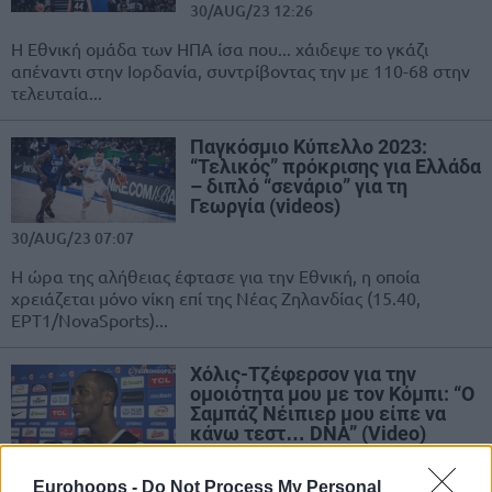
30/AUG/23 12:26
Η Εθνική ομάδα των ΗΠΑ ίσα που... χάιδεψε το γκάζι
απέναντι στην Ιορδανία, συντρίβοντας την με 110-68 στην
τελευταία...
Παγκόσμιο Κύπελλο 2023:
“Τελικός” πρόκρισης για Ελλάδα
– διπλό “σενάριο” για τη
Γεωργία (videos)
30/AUG/23 07:07
Η ώρα της αλήθειας έφτασε για την Εθνική, η οποία
χρειάζεται μόνο νίκη επί της Νέας Ζηλανδίας (15.40,
ΕΡΤ1/NovaSports)...
Χόλις-Τζέφερσον για την
ομοιότητα μου με τον Κόμπι: “Ο
Σαμπάζ Νέιπιερ μου είπε να
κάνω τεστ… DNA” (Video)
29/AUG/23 11:09
Eurohoops -
Do Not Process My Personal