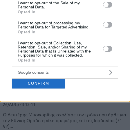
Παγκόσμιο Κύπελλο, παρά τους 39 πόντους του
consent section.
I want to opt-out of the Sale of my
εκπληκτικού Χόλις-Τζέφερσον,...
Personal Data.
Opted In
Ουόκαπ για όλες τις δουλειές:
I want to opt-out of processing my
Διψήφιος και πρώτος σε ασίστ
Personal Data for Targeted Advertising.
στη νίκη της Εθνικής επί της
Opted In
Ιορδανίας (video)
I want to opt-out of Collection, Use,
26/AUG/23 14:02
Retention, Sale, and/or Sharing of my
Personal Data that Is Unrelated with the
Ο Τόμας Ουόκαπ τα έκανε όλα στη νίκη πρεμιέρας της
Purposes for which it was collected.
Εθνικής Ομάδας στο Παγκόσμιο Κύπελλο 2023 επί της
Opted In
Ιορδανίας...
Google consents
Μποχωρίδης: “Να χτίζουμε από
CONFIRM
την άμυνα, αυτή η ομάδα δεν
έχει τα περιθώρια να κοιτά
μόνο πώς θα σκοράρει”
26/AUG/23 13:11
Ο Λευτέρης Μποχωρίδης σχολίασε τον τρόπο που ήρθε για
την Εθνική Ομάδα η νίκη πρεμιέρας επί της Ιορδανίας (71-
92)...