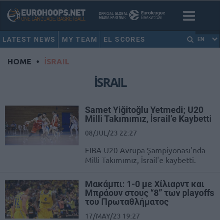
LATEST NEWS
MY TEAM
EL SCORES
EN
HOME
•
İSRAIL
İSRAIL
Samet Yiğitoğlu Yetmedi; U20
Milli Takımımız, İsrail’e Kaybetti
08/JUL/23 22:27
FIBA U20 Avrupa Şampiyonası'nda
Milli Takımımız, İsrail'e kaybetti.
Μακάμπι: 1-0 με Χίλιαρντ και
Μπράουν στους “8” των playoffs
του Πρωταθλήματος
17/MAY/23 19:27