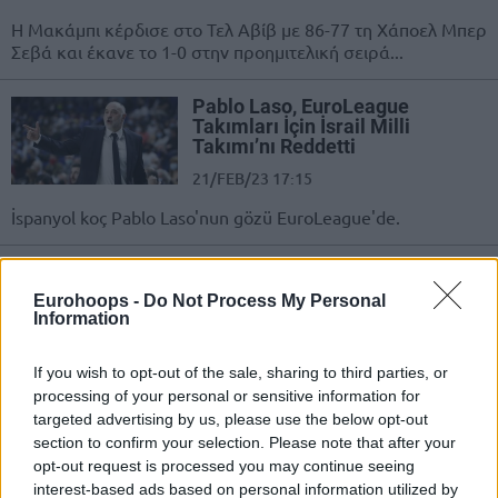
Η Μακάμπι κέρδισε στο Τελ Αβίβ με 86-77 τη Χάποελ Μπερ
Σεβά και έκανε το 1-0 στην προημιτελική σειρά...
Pablo Laso, EuroLeague
Takımları İçin İsrail Milli
Takımı’nı Reddetti
21/FEB/23 17:15
İspanyol koç Pablo Laso'nun gözü EuroLeague'de.
Pablo Laso’ya İsrail Milli Takımı
Kancası!
Eurohoops -
Do Not Process My Personal
Information
12/JAN/23 16:56
İsrail Milli Takımı, başantrenörlük
If you wish to opt-out of the sale, sharing to third parties, or
görevi için çarpıcı bir ismin peşinde.
processing of your personal or sensitive information for
targeted advertising by us, please use the below opt-out
Luke Kennard Skorer Oynadı;
section to confirm your selection. Please note that after your
Los Angeles Clippers, Hazırlık
opt-out request is processed you may continue seeing
Maçında Maccabi Haifa’yı Geçti
interest-based ads based on personal information utilized by