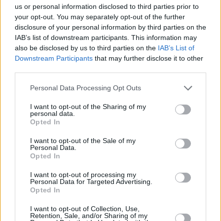
01/OCT/22 08:48
us or personal information disclosed to third parties prior to
your opt-out. You may separately opt-out of the further
NBA ekibi Los Angeles Clippers ile İsrail temsilcisi Maccabi
disclosure of your personal information by third parties on the
Haifa, hazırlık maçında karşılaştılar.
IAB’s list of downstream participants. This information may
also be disclosed by us to third parties on the
IAB’s List of
Ronen Ginzburg: “Ülkemi Çok
Downstream Participants
that may further disclose it to other
Seviyorum ve Bu Yaşananlar
third parties.
Sadece Spordan İbaret”
Please note that this website/app uses one or more Google
Personal Data Processing Opt Outs
08/SEP/22 21:57
services and may gather and store information including but
Çekya'nın İsrailli başantrenörü Ronen Ginzburg, İsrail
not limited to your visit or usage behaviour. You may click to
I want to opt-out of the Sharing of my
personal data.
galibiyetinin ardından konuştu.
grant or deny consent to Google and its third-party tags to
Opted In
use your data for below specified purposes in below Google
consent section.
Vojtech Hruban Skorer Oynadı;
I want to opt-out of the Sale of my
Personal Data.
Ev Sahibi Çekya, Son Maçında
Opted In
Berlin Biletini Kaptı
08/SEP/22 19:17
I want to opt-out of processing my
Personal Data for Targeted Advertising.
FIBA EuroBasket'in D grubu maçında İsrail ile Çekya karşı
Opted In
karşıya geldi.
I want to opt-out of Collection, Use,
Retention, Sale, and/or Sharing of my