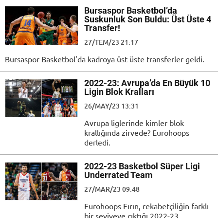
Bursaspor Basketbol’da
Suskunluk Son Buldu: Üst Üste 4
Transfer!
27/TEM/23 21:17
Bursaspor Basketbol'da kadroya üst üste transferler geldi.
2022-23: Avrupa’da En Büyük 10
Ligin Blok Kralları
26/MAY/23 13:31
Avrupa liglerinde kimler blok
krallığında zirvede? Eurohoops
derledi.
2022-23 Basketbol Süper Ligi
Underrated Team
27/MAR/23 09:48
Eurohoops Fırın, rekabetçiliğin farklı
bir seviyeye çıktığı 2022-23