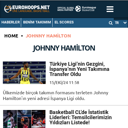
HABERLER
BENIM TAKIMIM
EL SCORES
TR
HOME
•
JOHNNY HAMILTON
JOHNNY HAMILTON
Türkiye Ligi’nin Gezgini,
İspanya’nın Yeni Takımına
Transfer Oldu
15/EKI/24 11:58
Ülkemizde birçok takımın formasını terleten Johnny
Hamilton'ın yeni adresi İspanya Ligi oldu.
Basketball CL’de İstatistik
Liderleri: Temsilcilerimizin
Yıldızları Listede!