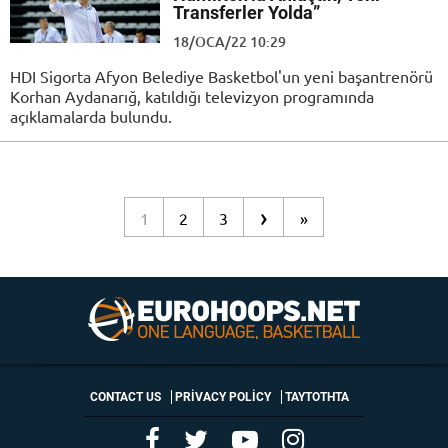
Transferler Yolda”
18/OCA/22 10:29
HDI Sigorta Afyon Belediye Basketbol'un yeni başantrenörü
Korhan Aydanarığ, katıldığı televizyon programında
açıklamalarda bulundu.
›
1
2
3
»
CONTACT US
PRIVACY POLICY
ΤΑΥΤΟΤΗΤΑ