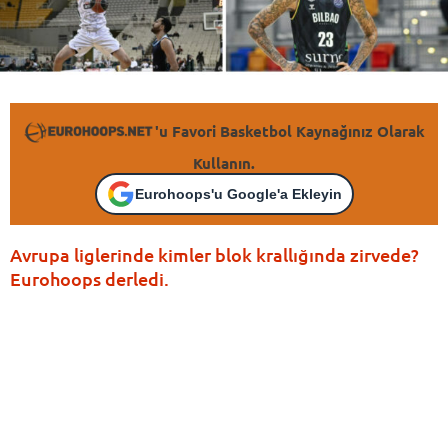
'u Favori Basketbol Kaynağınız Olarak
Kullanın.
Eurohoops'u Google'a Ekleyin
Avrupa liglerinde kimler blok krallığında zirvede?
Eurohoops derledi.