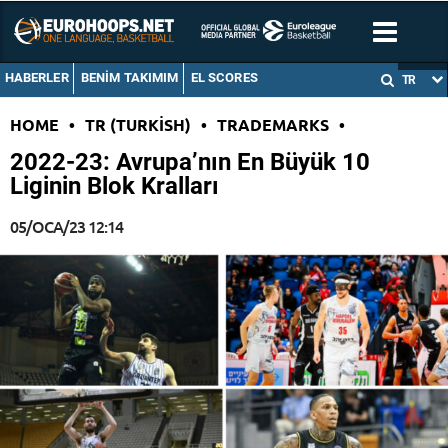
HABERLER
BENIM TAKIMIM
EL SCORES
TR
HOME
•
TR (TURKISH)
•
TRADEMARKS
•
2022-23: Avrupa’nın En Büyük 10
Liginin Blok Kralları
05/OCA/23 12:14