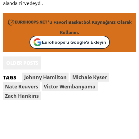
alanda zirvedeydi.
'u Favori Basketbol Kaynağınız Olarak
Kullanın.
Eurohoops'u Google'a Ekleyin
OLDER POSTS
Johnny Hamilton
Michale Kyser
TAGS
Nate Reuvers
Victor Wembanyama
Zach Hankins