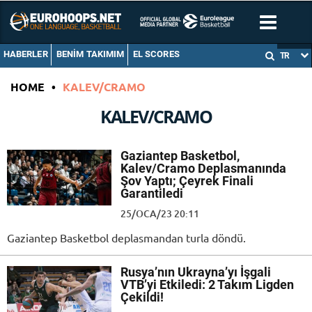
HABERLER
BENIM TAKIMIM
EL SCORES
TR
HOME
•
KALEV/CRAMO
KALEV/CRAMO
Gaziantep Basketbol,
Kalev/Cramo Deplasmanında
Şov Yaptı; Çeyrek Finali
Garantiledi
25/OCA/23 20:11
Gaziantep Basketbol deplasmandan turla döndü.
Rusya’nın Ukrayna’yı İşgali
VTB’yi Etkiledi: 2 Takım Ligden
Çekildi!