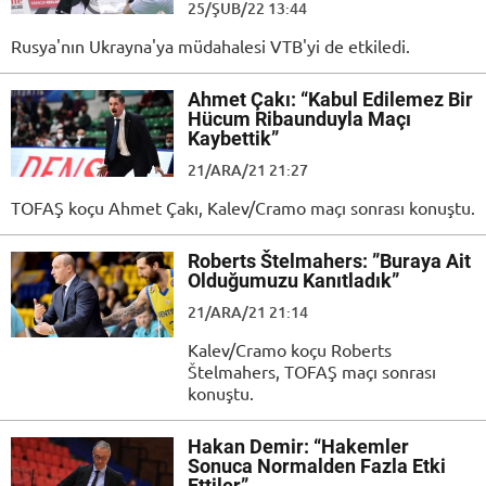
25/ŞUB/22 13:44
Rusya'nın Ukrayna'ya müdahalesi VTB'yi de etkiledi.
Ahmet Çakı: “Kabul Edilemez Bir
Hücum Ribaunduyla Maçı
Kaybettik”
21/ARA/21 21:27
TOFAŞ koçu Ahmet Çakı, Kalev/Cramo maçı sonrası konuştu.
Roberts Štelmahers: ”Buraya Ait
Olduğumuzu Kanıtladık”
21/ARA/21 21:14
Kalev/Cramo koçu Roberts
Štelmahers, TOFAŞ maçı sonrası
konuştu.
Hakan Demir: “Hakemler
Sonuca Normalden Fazla Etki
Ettiler”