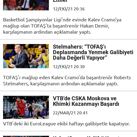
12/EKI/21 20:36
Basketbol Şampiyonlar Ligi'nde evinde Kalev Cramo'ya
mağlup olan TOFAŞ'ta başantrenör Hakan Demir,
karşılaşmanın ardından açıklamalar yaptı.
Stelmahers: “TOFAŞ’ı
Deplasmanda Yenmek Galibiyeti
Daha Değerli Yapıyor”
12/EKI/21 20:30
TOFAŞ'ı mağlup eden Kalev Cramo'da başantrenör Roberts
Stelmahers, karşılaşmanın ardından açıklamalar yaptı.
VTB’de CSKA Moskova ve
Khimki Kazanmayı Başardı
22/MAR/21 20:41
VTB'deki iki EuroLeague ekibi haftayı galibiyetle kapatıyor.