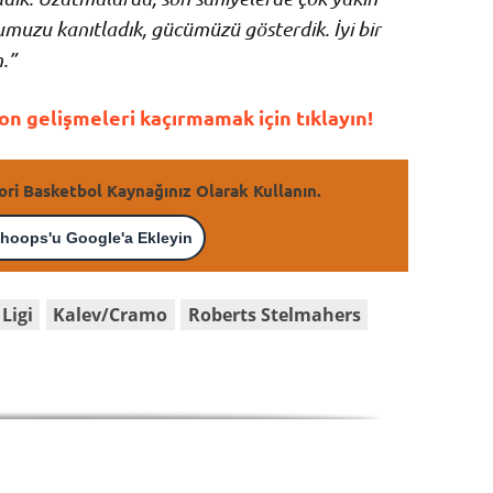
muzu kanıtladık, gücümüzü gösterdik. İyi bir
.”
n gelişmeleri kaçırmamak için tıklayın!
ori Basketbol Kaynağınız Olarak Kullanın.
hoops'u Google'a Ekleyin
Ligi
Kalev/Cramo
Roberts Stelmahers