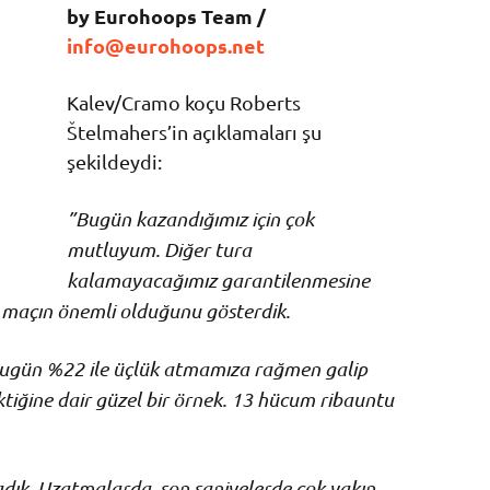
by Eurohoops Team /
info@eurohoops.net
Kalev/Cramo koçu Roberts
Štelmahers’in açıklamaları şu
şekildeydi:
”Bugün kazandığımız için çok
mutluyum. Diğer tura
kalamayacağımız garantilenmesine
 maçın önemli olduğunu gösterdik.
bugün %22 ile üçlük atmamıza rağmen galip
ektiğine dair güzel bir örnek. 13 hücum ribauntu
dık. Uzatmalarda, son saniyelerde çok yakın