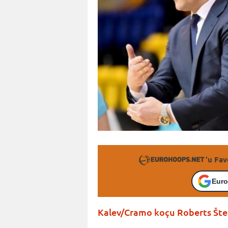
'u Fav
Euro
Kalev/Cramo koçu Roberts Šte