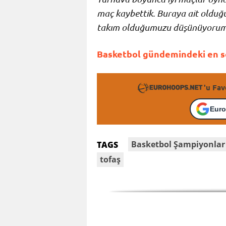
maç kaybettik. Buraya ait olduğu
takım olduğumuzu düşünüyorum
Basketbol gündemindeki en so
'u Fav
Euro
Basketbol Şampiyonlar 
TAGS
tofaş