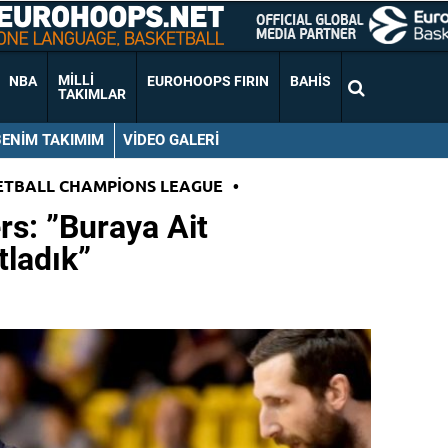
MILLI
NBA
EUROHOOPS FIRIN
BAHIS
TAKIMLAR
BENIM TAKIMIM
VIDEO GALERI
ETBALL CHAMPIONS LEAGUE
•
s: ”Buraya Ait
ladık”