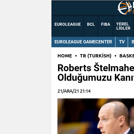
YEREL
EUROLEAGUE
BCL
FIBA
LIGLER
EUROLEAGUE GAMECENTER
TV
HOME
•
TR (TURKISH)
•
BASK
Roberts Štelmaher
Olduğumuzu Kanıt
21/ARA/21 21:14