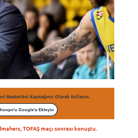
ori Basketbol Kaynağınız Olarak Kullanın.
hoops'u Google'a Ekleyin
lmahers, TOFAŞ maçı sonrası konuştu.