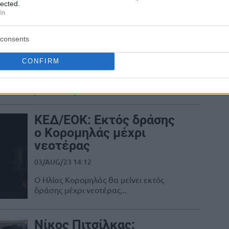
διαιτητές του Game 4: H
lected.
ΚΕΔ απέρριψε το αίτημα
In
του Παναθηναϊκού
consents
12/JUN/24 16:25
Η ΚΕΔ απέρριψε το αίτημα της ΚΑΕ
CONFIRM
Παναθηναϊκός για νέα κλήρωση
διαιτητών ενόψει του τέταρτου τελικού
με τον Ολυμπιακό...
ΚΕΔ/ΕΟΚ: Εκτός δράσης
ο Κορομηλάς μέχρι
νεοτέρας
03/AUG/23 14:12
Ο Ηλίας Κορομηλάς θα μείνει εκτός
δράσης μέχρι νεοτέρας...
Νίκος Πιτσίλκας: