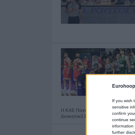
Eurohoop
If you wish 
sensitive in
Η ΚΑΕ Παναθηναϊκός ζήτησε επαγγ
confirm you
Διοικητικό Συμβούλιο του ΕΣΑΚΕ, 
continue se
information 
further disc