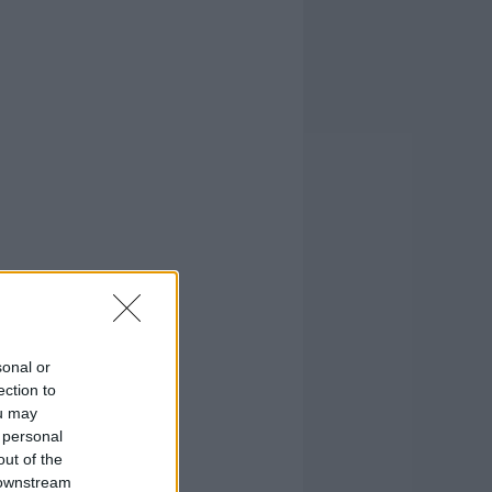
sonal or
ection to
ou may
 personal
out of the
 downstream