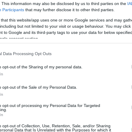
. This information may also be disclosed by us to third parties on the
IA
ίδια με την προηγούμενη
Participants
that may further disclose it to other third parties.
12/FEB/25 15:13
 that this website/app uses one or more Google services and may gath
Η ΕΟΚ όρισε νέα ΚΕΔ, η οποία, όμως,
including but not limited to your visit or usage behaviour. You may click 
είναι ίδια με την προηγούμενη...
 to Google and its third-party tags to use your data for below specifi
ogle consent section.
l Data Processing Opt Outs
ΚΕΔ: Η νέα σύνθεση με
τριμελή επιτροπή και
o opt-out of the Sharing of my personal data.
Κορομηλά
In
11/OCT/24 17:12
o opt-out of the Sale of my Personal Data.
Ο Στέλιος Κουκουλεκίδης συνεχίζει ως
In
πρόεδρος της ΚΕΔ, όπως έγινε επίσημα
γνωστό από την συνεδρίαση του ΔΣ της
to opt-out of processing my Personal Data for Targeted
ΕΟΚ.
ing.
In
Δεν αλλάζουν οι
o opt-out of Collection, Use, Retention, Sale, and/or Sharing
ersonal Data that Is Unrelated with the Purposes for which it