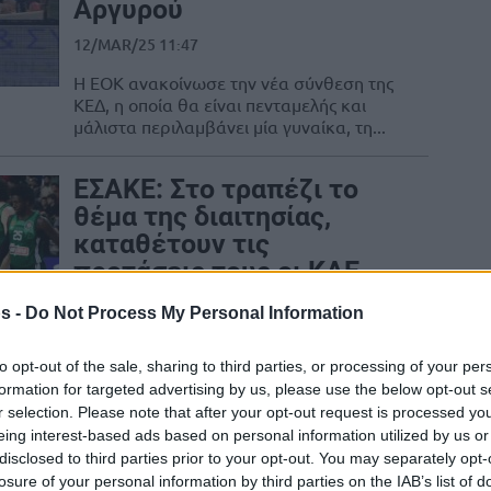
Αργυρού
12/MAR/25 11:47
Η ΕΟΚ ανακοίνωσε την νέα σύνθεση της
ΚΕΔ, η οποία θα είναι πενταμελής και
μάλιστα περιλαμβάνει μία γυναίκα, τη...
ΕΣΑΚΕ: Στο τραπέζι το
θέμα της διαιτησίας,
καταθέτουν τις
προτάσεις τους οι ΚΑΕ,
δεν έγινε άμεση
s -
Do Not Process My Personal Information
ψηφοφορία
19/FEB/25 18:08
to opt-out of the sale, sharing to third parties, or processing of your per
formation for targeted advertising by us, please use the below opt-out s
ελματική διαιτησία στο σημερινό (19/02)
r selection. Please note that after your opt-out request is processed y
δεν έγινε άμεση ψηφοφορία, αλλά οι...
eing interest-based ads based on personal information utilized by us or
disclosed to third parties prior to your opt-out. You may separately opt-
ΕΟΚ: Όρισε νέα ΚΕΔ…
losure of your personal information by third parties on the IAB’s list of