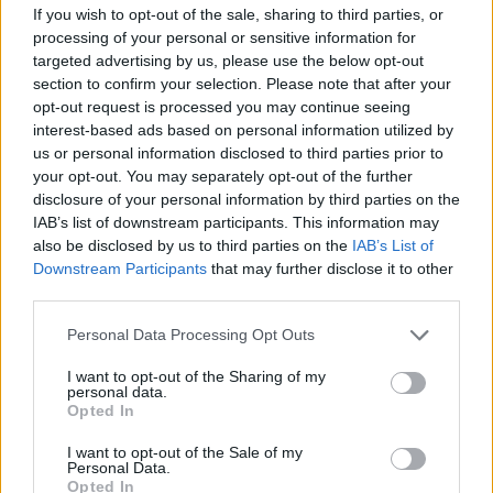
If you wish to opt-out of the sale, sharing to third parties, or
processing of your personal or sensitive information for
Κέμπα Ουόκερ: “Υπήρξε
targeted advertising by us, please use the below opt-out
ενδιαφέρον από τον
section to confirm your selection. Please note that after your
Παναθηναϊκό”
opt-out request is processed you may continue seeing
09/JAN/24 19:30
interest-based ads based on personal information utilized by
us or personal information disclosed to third parties prior to
Ο Κέμπα Ουόκερ αποκάλυψε πως ο Παναθηναϊκός
your opt-out. You may separately opt-out of the further
ενδιαφέρθηκε για εκείνον πέρυσι το χειμώνα.
disclosure of your personal information by third parties on the
IAB’s list of downstream participants. This information may
Ευρωλίγκα: Μεγάλοι παίκτες
also be disclosed by us to third parties on the
IAB’s List of
από το ΝΒΑ, αλλά μόνο οι Ναν
Downstream Participants
that may further disclose it to other
και Ιμπάκα διατήρησαν την…
λάμψη τους!
third parties.
26/DEC/23 12:42
Please note that this website/app uses one or more Google
Personal Data Processing Opt Outs
services and may gather and store information including but
Το φετινό καλοκαίρι έγινε μία μεταγραφική κοσμογονία
not limited to your visit or usage behaviour. You may click to
I want to opt-out of the Sharing of my
στην Ευρωλίγκα με παίκτες από το ΝΒΑ να αποφασίζουν
personal data.
grant or deny consent to Google and its third-party tags to
να πάρουν τα...
Opted In
use your data for below specified purposes in below Google
consent section.
I want to opt-out of the Sale of my
Ευρωλίγκα: Οι παίκτες που
Personal Data.
απογοήτευσαν στον πρώτο γύρο
Opted In