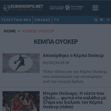
ΤΕΛΕΥΤΑΙΑ ΝΕΑ
ΟΜΑΔΕΣ
TV
GR
HOME
•
ΚΕΜΠΑ ΟΥΟΚΕΡ
ΚΕΜΠΑ ΟΥΟΚΕΡ
Αποσύρθηκε ο Κέμπα Ουόκερ
02/JUL/24 20:58
Τίτλοι τέλους για τον Κέμπα Ουόκερ,
που ανακοίνωσε την αποχώρηση
από την ενεργό δράση.
Ντερόν Ουίλιαμς: Η νύχτα που
έβαλε… φωτιά στα καλάθια με
57άρα και διέλυσε τον Κέμπα
Ουόκερ (video)