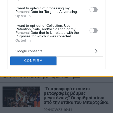
26/DEC/23 10:10
I want to opt-out of processing my
Personal Data for Targeted Advertising.
Το Eurohoops πήγε κόντρα στο
Opted In
εορταστικό κλίμα των ημερών και
συνέθεσε το Bottom 5 των παικτών
I want to opt-out of Collection, Use,
που απογοήτευσαν στον...
Retention, Sale, and/or Sharing of my
Personal Data that Is Unrelated with the
Purposes for which it was collected.
Opted In
Κέμπα Ουόκερ: Η καλύτερη του
εμφάνιση πέρασε στα… ψιλά
λόγω Παναθηναϊκού
Google consents
22/DEC/23 11:17
CONFIRM
Ψήγματα του πραγματικού Κέμπα Ουόκερ εμφανίστηκαν
στο "Gaston Medecin" το βράδυ της Τετάρτης (20/12)
απέναντι στον Παναθηναϊκό, ωστόσο η......
“Τι προσφορά έχουν οι
μεταγραφές βόμβες
μεγατόνων;” Οι αριθμοί πίσω
από την ατάκα του Μπαρτζώκα
09/NOV/23 16:41