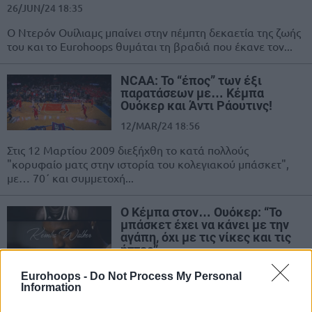
26/JUN/24 18:35
Ο Ντερόν Ουίλιαμς μπαίνει στην πέμπτη δεκαετία της ζωής
του και το Eurohoops θυμάται τη βραδιά που έκανε τον...
NCAA: Το “έπος” των έξι
παρατάσεων με… Κέμπα
Ουόκερ και Άντι Ράουτινς!
12/MAR/24 18:56
Στις 12 Μαρτίου 2009 διεξήχθη το κατά πολλούς
"κορυφαίο ματς στην ιστορία του κολεγιακού μπάσκετ",
με… 70΄ και συμμετοχή...
Ο Κέμπα στον… Ουόκερ: “Το
μπάσκετ έχει να κάνει με την
αγάπη, όχι με τις νίκες και τις
ήττες”
20/FEB/24 18:06
Eurohoops -
Do Not Process My Personal
Information
Ο Κέμπα Ουόκερ αποκάλυψε όσα θα έγραφε στον
νεότερο εαυτό του, αν είχε την δυνατότητα.