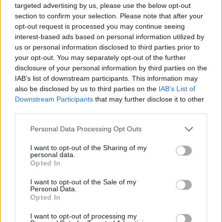
Βίρτους: Πήρε το Game 5 με
targeted advertising by us, please use the below opt-out
Τρέντο και την πρόκριση στα
section to confirm your selection. Please note that after your
ημιτελικά
opt-out request is processed you may continue seeing
26/MAY/26 22:08
interest-based ads based on personal information utilized by
us or personal information disclosed to third parties prior to
Στα ημιτελικά του ιταλικού πρωταθλήματος η Βίρτους, η
your opt-out. You may separately opt-out of the further
οποία νίκησε 106-95 την Τρέντο του Μάσιμο Καντσελιέρι
disclosure of your personal information by third parties on the
στη Μπολόνια.
IAB’s list of downstream participants. This information may
also be disclosed by us to third parties on the
IAB’s List of
Αρμάνι: Έκανε με άνεση το 1-0
Downstream Participants
that may further disclose it to other
απέναντι στη Ρέτζιο Εμίλια του
third parties.
Πρίφτη
Please note that this website/app uses one or more Google
Personal Data Processing Opt Outs
16/MAY/26 20:39
services and may gather and store information including but
Δεν δυσκολεύτηκε να κάνει το 1-0 η Αρμάνι, η οποία
not limited to your visit or usage behaviour. You may click to
I want to opt-out of the Sharing of my
personal data.
επικράτησε 96-84 της Ρέτζιο Εμίλια του Δημήτρη Πρίφτη.
grant or deny consent to Google and its third-party tags to
Opted In
use your data for below specified purposes in below Google
consent section.
Αρμάνι: “Άλωσε” τη Νάπολι του
I want to opt-out of the Sale of my
Personal Data.
διψήφιου Μήτρου-Λονγκ και 6
Opted In
σερί νίκες στην Ιταλία
12/JAN/26 20:56
I want to opt-out of processing my