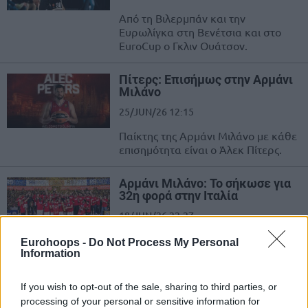
Από τη Βιλερμπάν και την
Ευρωλίγκα στη Βενέτσια και στο
EuroCup ο Γκλιν Ουάτσον.
Πίτερς: Επισήμως στην Αρμάνι
Μιλάνο
25/JUN/26 12:15
Παίκτης της Αρμάνι Μιλάνο με κάθε
επισημότητα είναι ο Άλεκ Πίτερς.
Αρμάνι Μιλάνο: Το σήκωσε για
32η φορά στην Ιταλία
18/JUN/26 22:27
Επιστροφή στην κορυφή για την
Eurohoops -
Do Not Process My Personal
πολυνίκη Αρμάνι Μιλάνο, που
Information
κατέκτησε το 32ο Πρωτάθλημα
Ιταλίας στην ιστορία της.
If you wish to opt-out of the sale, sharing to third parties, or
processing of your personal or sensitive information for