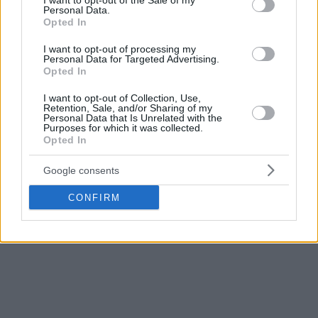
I want to opt-out of the Sale of my
Personal Data.
προσθέτει 14 και τον
Λεντέι
13, ενώ για τους
Opted In
φιλοξενούμενους 21 πόντους είχε ο Τζέιλεν Μπάρφορντ.
I want to opt-out of processing my
Personal Data for Targeted Advertising.
Τα δεκάλεπτα:
31-16, 57-40, 75-64, 96-84
Opted In
Τα ζευγάρια των playoffs
I want to opt-out of Collection, Use,
Retention, Sale, and/or Sharing of my
Personal Data that Is Unrelated with the
Αρμάνι – Ρέτζιο Εμίλια 1-0
Purposes for which it was collected.
Opted In
Μπρέσια – Τριέστε
Βίρτους Μπολόνια – Τρέντο
Google consents
Βενέτσια – Ντερτόνα
CONFIRM
Δείτε ΕΔΩ τα τελευταία νέα