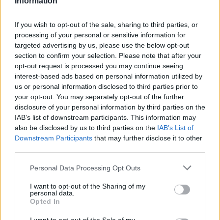
Information
If you wish to opt-out of the sale, sharing to third parties, or
processing of your personal or sensitive information for
targeted advertising by us, please use the below opt-out
section to confirm your selection. Please note that after your
Του Παναγιώτη Βλάχου /
info@eurohoops.net
opt-out request is processed you may continue seeing
interest-based ads based on personal information utilized by
us or personal information disclosed to third parties prior to
Η
Αρμάνι
με την Ρέτζιο Εμίλια κατέλαβαν την 3η και την 6η
your opt-out. You may separately opt-out of the further
θέση αντίστοιχα της κανονικής διάρκειας του ιταλικού
disclosure of your personal information by third parties on the
πρωταθλήματος, με την ομάδα από το
Μιλάνο
να κάνει το
IAB’s list of downstream participants. This information may
1-0 στα προημιτελικά.
also be disclosed by us to third parties on the
IAB’s List of
Downstream Participants
that may further disclose it to other
Συγκεκριμένα η ομάδα του Τζουζέπε Ποέτα επικράτησε
third parties.
σχετικά εύκολα, με 96-84 στην έδρα της και χρειάζεται
Please note that this website/app uses one or more Google
Personal Data Processing Opt Outs
άλλες δύο νίκες για την πρόκριση, απέναντι στην ομάδα
services and may gather and store information including but
του
Δημήτρη Πρίφτη
, ο οποίος
αναδείχθηκε ο κορυφαίος
not limited to your visit or usage behaviour. You may click to
I want to opt-out of the Sharing of my
personal data.
προπονητής της σεζόν
.
grant or deny consent to Google and its third-party tags to
Opted In
use your data for below specified purposes in below Google
Για τους νικητές ο Σιλντς είχε 19 πόντους, με τον Ντιόπ να
consent section.