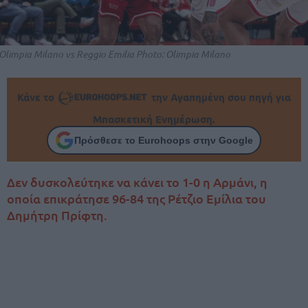
Olimpia Milano vs Reggio Emilia Photo: Olimpia Milano
Κάνε το
την Αγαπημένη σου πηγή για
Μπασκετική Ενημέρωση.
Πρόσθεσε το Eurohoops στην Google
Δεν δυσκολεύτηκε να κάνει το 1-0 η Αρμάνι, η
οποία επικράτησε 96-84 της Ρέτζιο Εμίλια του
Δημήτρη Πρίφτη.