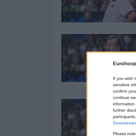
Eurohoop
If you wish 
sensitive in
confirm you
continue se
information 
further disc
participants
Downstream 
Please note