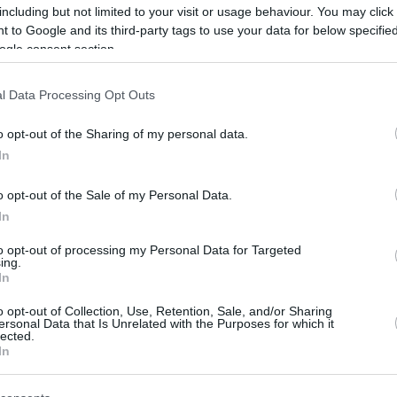
including but not limited to your visit or usage behaviour. You may click 
06/SEP/25 22:07
 to Google and its third-party tags to use your data for below specifi
ogle consent section.
άλε του, από τον πάγκο της Λετονίας, μετά από
l Data Processing Opt Outs
Σπανούλης: “Χημεία,
o opt-out of the Sharing of my personal data.
ρόλοι, ταυτότητα,
In
ομοιογένεια και… χώροι
για τον Γιάννη”
o opt-out of the Sale of my Personal Data.
20/AUG/25 21:52
In
Ο Βασίλης Σπανούλης εξήγησε τι
to opt-out of processing my Personal Data for Targeted
χρειάζεται η Εθνική Ομάδα για να
ing.
In
πετύχει στο EuroBasket.
o opt-out of Collection, Use, Retention, Sale, and/or Sharing
ersonal Data that Is Unrelated with the Purposes for which it
Λούκα Μπάνκι: Φαβορί
lected.
για τον πάγκο της
In
Ζαλγκίρις