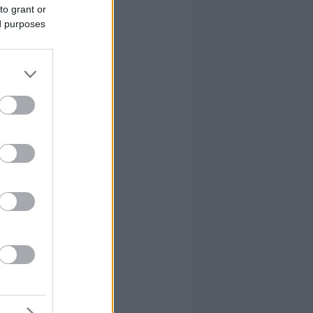
to grant or
ed purposes