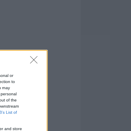
sonal or
ection to
ou may
 personal
out of the
 downstream
B’s List of
er and store