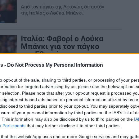
Από τον πάγκο της Λετονίας σε αυτόν
της Ιταλίας ο Λούκα Μπάνκι.
Ιταλία: Φαβορί ο Λούκα
Μπάνκι για τον πάγκο
της Εθνικής
10/SEP/25 09:19
s -
Do Not Process My Personal Information
Ο Λούκα Μπάνκι αναδεικνύεται ως το
to opt-out of the sale, sharing to third parties, or processing of your per
επίσημο φαβορί για να αναλάβει την
formation for targeted advertising by us, please use the below opt-out s
εθνική ομάδα ανδρών της Ιταλίας.
r selection. Please note that after your opt-out request is processed y
eing interest-based ads based on personal information utilized by us or
Μπάνκι για το τέλος από
disclosed to third parties prior to your opt-out. You may separately opt-
τον πάγκο της Λετονίας:
losure of your personal information by third parties on the IAB’s list of
“Είμαι πολύ περήφανος,
. This information may also be disclosed by us to third parties on the
IA
Participants
that may further disclose it to other third parties.
πετύχαμε απίστευτα
πραγματα”
 that this website/app uses one or more Google services and may gath