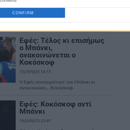
consents
24/JUN/25 09:17
Από τον έναν Ιταλό στον άλλον; Ο Λούκα
CONFIRM
Μπάνκι φέρεται να είναι φαβορί για τον
πάγκο της Ζαλγκίρις Κάουνας......
Εφές: Τέλος κι επισήμως
ο Μπάνκι,
ανακοινώνεται ο
Κοκόσκοφ
15/JUN/25 14:15
Η Εφές αποχαιρέτησε τον Μπάνκι κι
ανακοινώνει... Κοκόσκοφ.
Εφές: Κοκόσκοφ αντί
Μπάνκι
14/JUN/25 23:07