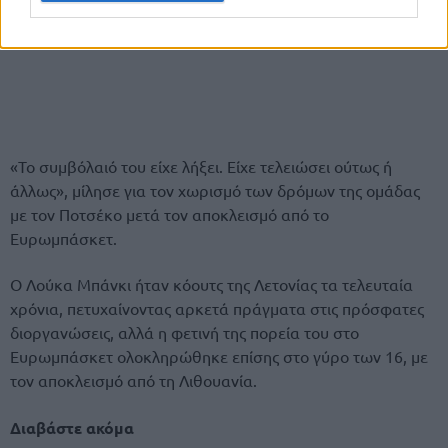
«Το συμβόλαιό του είχε λήξει. Είχε τελειώσει ούτως ή
άλλως», μίλησε για τον χωρισμό των δρόμων της ομάδας
με τον Ποτσέκο μετά τον αποκλεισμό από το
Ευρωμπάσκετ.
Ο Λούκα Μπάνκι ήταν κόουτς της Λετονίας τα τελευταία
χρόνια, πετυχαίνοντας αρκετά πράγματα στις πρόσφατες
διοργανώσεις, αλλά η φετινή της πορεία του στο
Ευρωμπάσκετ ολοκληρώθηκε επίσης στο γύρο των 16, με
τον αποκλεισμό από τη Λιθουανία.
Διαβάστε ακόμα