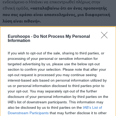
ενδεχόμενο ο Μπάνκι να επικεντρωθεί πλήρως στην
εθνική ομάδα,
«καταλαβαίνω ότι αν ένας προπονητής
που σας αρέσει είναι απασχολημένος, μια διαφορετική
λύση είναι πιθανή».
Στο Ευρωμπάσκετ 2025, η Ιταλία πέρασε από τη δεύτερη
Eurohoops -
Do Not Process My Personal
θέση με ρεκόρ 4-1 στον Γ’ Όμιλο της Λεμεσού, αλλά μια
Information
ήττα από τη Σλοβενία ​​του Λούκα Ντόντσιτς στη φάση των
“16”, την οδήγησε στον αποκλεισμό.
If you wish to opt-out of the sale, sharing to third parties, or
processing of your personal or sensitive information for
«Δεν είχαμε καλή απόδοση στη φάση των νοκ άουτ, κάτι
targeted advertising by us, please use the below opt-out
που έχει συμβεί και στο παρελθόν. Η Σλοβενία ​​άξιζε να
section to confirm your selection. Please note that after your
opt-out request is processed you may continue seeing
κερδίσει. Ήταν καλύτεροι και πιο συγκροτημένοι από εμάς.
interest-based ads based on personal information utilized by
Αλλά δεν ήμασταν μακριά από την πρόκριση», εκτίμησε ο
us or personal information disclosed to third parties prior to
Πετρούτσι.
your opt-out. You may separately opt-out of the further
disclosure of your personal information by third parties on the
IAB’s list of downstream participants. This information may
also be disclosed by us to third parties on the
IAB’s List of
Downstream Participants
that may further disclose it to other