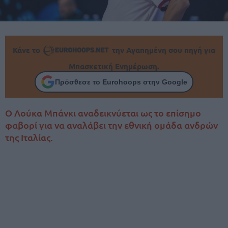
Κάνε το
την Αγαπημένη σου πηγή για
Μπασκετική Ενημέρωση.
Πρόσθεσε το Eurohoops στην Google
Ο Λούκα Μπάνκι αναδεικνύεται ως το επίσημο
φαβορί για να αναλάβει την εθνική ομάδα ανδρών
της Ιταλίας.