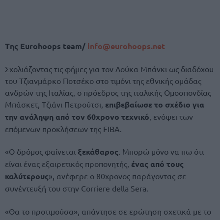
Tης Eurohoops team/
info@eurohoops.net
Σχολιάζοντας τις φήμες για τον Λούκα Μπάνκι ως διαδόχου
του Τζιανμάρκο Ποτσέκο στο τιμόνι της εθνικής ομάδας
ανδρών της Ιταλίας, ο πρόεδρος της ιταλικής Ομοσπονδίας
Μπάσκετ, Τζιάνι Πετρούτσι,
επιβεβαίωσε το σχέδιο για
την ανάληψη από τον 60χρονο τεχνικό
, ενόψει των
επόμενων προκλήσεων της FIBA.
«Ο δρόμος φαίνεται
ξεκάθαρος
. Μπορώ μόνο να πω ότι
είναι ένας εξαιρετικός προπονητής,
ένας από τους
καλύτερους
», ανέφερε ο 80χρονος παράγοντας σε
συνέντευξή του στην Corriere della Sera.
«Θα το προτιμούσα», απάντησε σε ερώτηση σχετικά με το