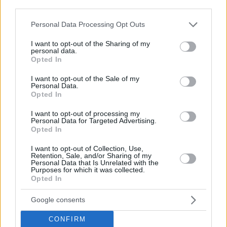
third parties.
Please note that this website/app uses one or more Google
Personal Data Processing Opt Outs
services and may gather and store information including but
not limited to your visit or usage behaviour. You may click to
I want to opt-out of the Sharing of my
personal data.
grant or deny consent to Google and its third-party tags to
Opted In
use your data for below specified purposes in below Google
consent section.
I want to opt-out of the Sale of my
Personal Data.
Opted In
I want to opt-out of processing my
Personal Data for Targeted Advertising.
Opted In
I want to opt-out of Collection, Use,
Retention, Sale, and/or Sharing of my
Personal Data that Is Unrelated with the
Purposes for which it was collected.
Opted In
Google consents
CONFIRM