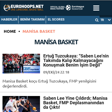
HABERLER
BENIM TAKIMIM
EL SCORES
TR
HOME
•
MANISA BASKET
MANISA BASKET
Ertuğ Tuzcukaya: “Saben Lee’nin
Takımda Kalıp Kalmayacağını
Konuşmak Benim İşim Değil”
09/EKI/24 22:18
Manisa Basket koçu Ertuğ Tuzcukaya, FMP yenilgisini
değerlendirdi.
Saben Lee Yine Çıldırdı; Manisa
Basket, FMP Deplasmanından
da Çıktı!