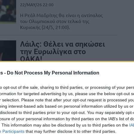
22/MAY/26 22:00
Η Ρεάλ Μαδρίτης θα είναι η αντίπαλος
του Ολυμπιακού στον τελικό της
Κυριακής (24/5, 21:00).
Λάιλς: Θέλει να σηκώσει
την Ευρωλίγκα στο
ΟΑΚΑ!
19/MAY/26 20:41
s -
Do Not Process My Personal Information
Ο Τρέι Λάιλς μίλησε για το Final Four της
Ευρωλίγκας στο ΟΑΚΑ (22-24/5) και
to opt-out of the sale, sharing to third parties, or processing of your per
στοχεύει να φτάσει μέχρι το...
formation for targeted advertising by us, please use the below opt-out s
r selection. Please note that after your opt-out request is processed y
eing interest-based ads based on personal information utilized by us or
Ταβάρες & Λεν με
disclosed to third parties prior to your opt-out. You may separately opt-
πατερίτσες και ο Χεζόνια
losure of your personal information by third parties on the IAB’s list of
τους… τρολάρει: “Δεν
. This information may also be disclosed by us to third parties on the
IA
χρειαζόμουν σκριν έτσι
Participants
that may further disclose it to other third parties.