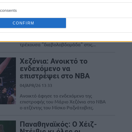
στις εξέδρες”
consents
10/APR/26 08:30
CONFIRM
Ο Μάριο Χεζόνια έκανε μία ανάρτηση
σχετικά με την ατμόσφαιρα που
συνάντησε η Ρεάλ Μαδρίτης στην
τρέχουσα "διαβολοβδομάδα" στις...
Χεζόνια: Ανοικτό το
ενδεχόμενο να
επιστρέψει στο NBA
04/APR/26 13:33
Ανοικτό άφησε το ενδεχόμενο της
επιστροφής του Μάριο Χεζόνια στο ΝΒΑ
ο ατζέντης του Μίσκο Ραζνάτοβιτς.
Παναθηναϊκός: Ο Χέιζ-
Ντέιβις κι όλες οι