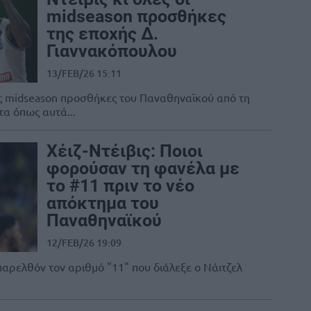
midseason προσθήκες
της εποχής Δ.
Γιαννακόπουλου
13/FEB/26 15:11
ις midseason προσθήκες του Παναθηναϊκού από τη
τα όπως αυτά...
Χέιζ-Ντέιβις: Ποιοι
φορούσαν τη φανέλα με
το #11 πριν το νέο
απόκτημα του
Παναθηναϊκού
12/FEB/26 19:09
παρελθόν τον αριθμό "11" που διάλεξε ο Νάιτζελ