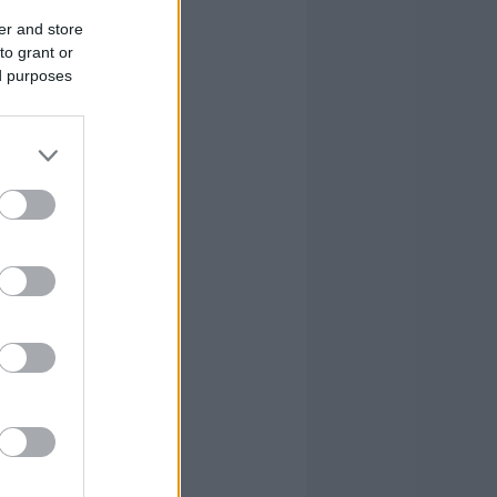
er and store
to grant or
ed purposes