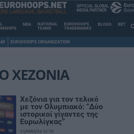
AL
NATIONAL
EUROHOOPS
NBA
BLOGS
BET
ONSHIPS
TEAMS
TRADEMARKS
AM
EUROHOOPS ORGANIZATION
Ο ΧΕΖΟΝΙΑ
Χεζόνια για τον τελικό
με τον Ολυμπιακό: “Δύο
ιστορικοί γίγαντες της
Ευρωλίγκας”
23/MAY/26 12:10