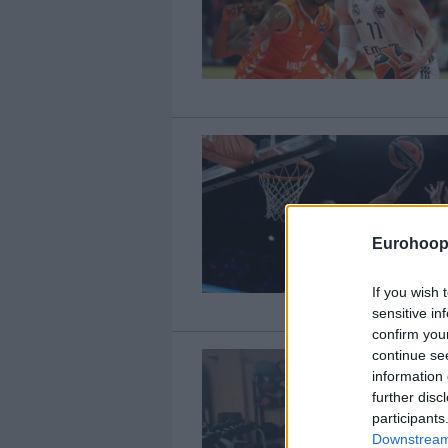
Eurohoop
If you wish 
sensitive in
confirm you
continue se
information 
further disc
participants
Downstream 