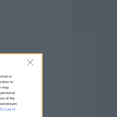
sonal or
ection to
ou may
 personal
out of the
 downstream
B’s List of