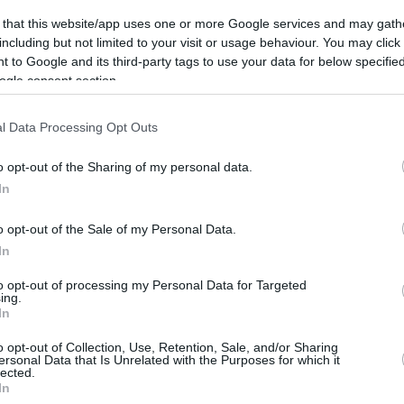
κι αλλιώς”
 that this website/app uses one or more Google services and may gath
16/MAY/26 09:54
including but not limited to your visit or usage behaviour. You may click 
 to Google and its third-party tags to use your data for below specifi
υκλοφορούν με πατερίτσες λόγω των
ogle consent section.
l Data Processing Opt Outs
ΑΠΙΣΤΕΥΤΟΣ Χεζόνια στη
Μαδρίτη: Με 40άρα με
o opt-out of the Sharing of my personal data.
8/12 τρίποντα έσωσε τη
In
Ρεάλ
o opt-out of the Sale of my Personal Data.
03/MAY/26 14:47
In
Ακόμα βάζει ο Μάριο Χεζόνια της Ρεάλ
to opt-out of processing my Personal Data for Targeted
Μαδρίτης για την 29η αγωνιστική της
ing.
ACB.
In
o opt-out of Collection, Use, Retention, Sale, and/or Sharing
Χεζόνια: “Στα ματς με
ersonal Data that Is Unrelated with the Purposes for which it
lected.
Ολυμπιακό & Φενέρ είδα
In
πολλές άδειες θέσεις