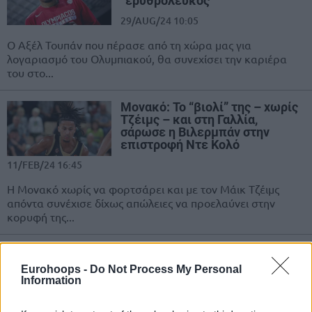
“ερυθρόλευκος”
29/AUG/24 10:05
Ο Αξέλ Τουπάν που πέρασε από τη χώρα μας για
λογαριασμό του Ολυμπιακού, θα συνεχίσει την καριέρα
του στο...
Μονακό: Το “βιολί” της – χωρίς
Τζέιμς – και στη Γαλλία,
σάρωσε η Βιλερμπάν στην
επιστροφή Ντε Κολό
11/FEB/24 16:45
Η Μονακό χωρίς να φορτσάρει και με τον Μάικ Τζέιμς
απόντα συνέχισε δίχως απώλειες να προελαύνει στην
κορυφή της...
Μπασκόνια: Κοιτάζει πρώην
παίκτη της ΑΕΚ για να
Eurohoops -
Do Not Process My Personal
αντικαταστήσει τον Κιόζα
Information
23/JAN/24 15:32