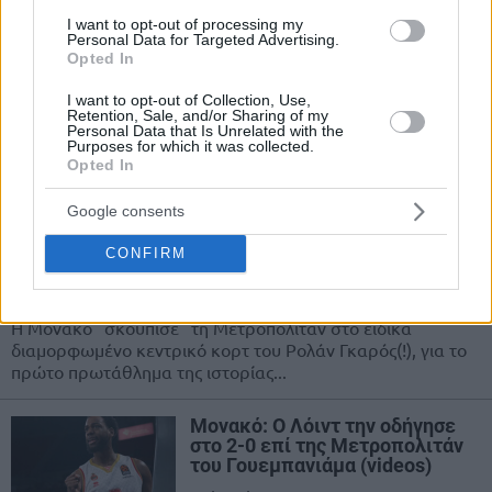
I want to opt-out of processing my
Τζόρνταν Θίοντορ: Συνεχίζει
Personal Data for Targeted Advertising.
στην Μετροπολιτάν (photo)
Opted In
12/AUG/23 14:17
I want to opt-out of Collection, Use,
Retention, Sale, and/or Sharing of my
Στη Γαλλία θα συνεχίσει την καριέρα
Personal Data that Is Unrelated with the
του ο πρώην παίκτης της ΑΕΚ,
Purposes for which it was collected.
Τζόρνταν Θίοντορ.
Opted In
Google consents
Μονακό: Ανατροπή και
παρθενικός τίτλος σε “straight
CONFIRM
sets”! (videos)
15/JUN/23 22:45
Η Μονακό "σκούπισε" τη Μετροπολιτάν στο ειδικά
διαμορφωμένο κεντρικό κορτ του Ρολάν Γκαρός(!), για το
πρώτο πρωτάθλημα της ιστορίας...
Μονακό: Ο Λόιντ την οδήγησε
στο 2-0 επί της Μετροπολιτάν
του Γουεμπανιάμα (videos)