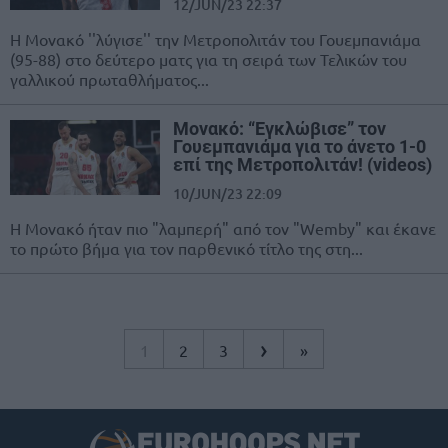
12/JUN/23 22:37
Η Μονακό ''λύγισε'' την Μετροπολιτάν του Γουεμπανιάμα
(95-88) στο δεύτερο ματς για τη σειρά των Τελικών του
γαλλικού πρωταθλήματος...
Μονακό: “Εγκλώβισε” τον
Γουεμπανιάμα για το άνετο 1-0
επί της Μετροπολιτάν! (videos)
10/JUN/23 22:09
Η Μονακό ήταν πιο "λαμπερή" από τον "Wemby" και έκανε
το πρώτο βήμα για τον παρθενικό τίτλο της στη...
›
1
2
3
»