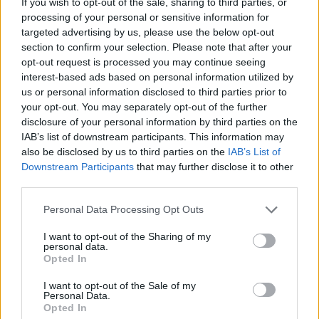
If you wish to opt-out of the sale, sharing to third parties, or
Ανοιχτό το ενδεχόμενο ενίσχυσης στη Μπασκόνια με την
processing of your personal or sensitive information for
ομάδα από τη Βιτόρια να εξετάζει την περίπτωση του
targeted advertising by us, please use the below opt-out
Τζόρνταν Θίοντορ.
section to confirm your selection. Please note that after your
opt-out request is processed you may continue seeing
Θίοντορ: ΑΠΙΘΑΝΟ τρίποντο
interest-based ads based on personal information utilized by
από τη μία άκρη του γηπέδου
us or personal information disclosed to third parties prior to
στην άλλη για τον πρώην παίκτη
your opt-out. You may separately opt-out of the further
της ΑΕΚ
disclosure of your personal information by third parties on the
21/JAN/24 20:00
IAB’s list of downstream participants. This information may
also be disclosed by us to third parties on the
IAB’s List of
ΤΙ ΕΒΑΛΕΣ ρε μπαγάσα Τζόρνταν Θίοντορ;
Downstream Participants
that may further disclose it to other
third parties.
Μονακό: Εύκολα και την Παρί
με Τζέιμς, συνεχίζει ακάθεκτη
Please note that this website/app uses one or more Google
Personal Data Processing Opt Outs
στη Γαλλία πριν τη
services and may gather and store information including but
“διαβολοβδομάδα”
not limited to your visit or usage behaviour. You may click to
I want to opt-out of the Sharing of my
personal data.
03/DEC/23 21:17
grant or deny consent to Google and its third-party tags to
Opted In
use your data for below specified purposes in below Google
Μονακό και Βιλερμπάν είχαν εύκολο βράδυ στην Γαλλία,
consent section.
I want to opt-out of the Sale of my
αφού επικράτησαν της Παρί και της Μετροπολιτάν, λίγες
Personal Data.
ημέρες πριν την...
Opted In