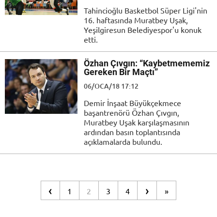
Tahincioğlu Basketbol Süper Ligi'nin
16. haftasında Muratbey Uşak,
Yeşilgiresun Belediyespor'u konuk
etti.
Özhan Çıvgın: “Kaybetmememiz
Gereken Bir Maçtı”
06/OCA/18 17:12
Demir İnşaat Büyükçekmece
başantrenörü Özhan Çıvgın,
Muratbey Uşak karşılaşmasının
ardından basın toplantısında
açıklamalarda bulundu.
‹
›
1
2
3
4
»