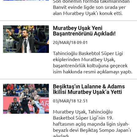
Son dönemin formda takımlarından
Banvit evinde ligde son sırada yer
alan Muratbey Uşak'ı konuk etti.
Muratbey Uşak Yeni
Başantrenörünü Açıkladı!
20/MAR/18 09:01
Tahincioğlu Baskebtol Süper Ligi
ekiplerinden Muratbey Uşak,
başantrenörlük koltuğuna geçecek
isim hakkında resmi açıklamayı yaptı.
Beşiktaş’ın Lalanne & Adams
İkilisi Muratbey Uşak’a Yetti
03/MAR/18 12:51
Muratbey Uşak, Tahincioğlu
Basketbol Süper Ligi'nin 19.
haftasının açılış maçında ligin siyah-
beyazlı devi Beşiktaş Sompo Japan'ı
ağırladı.