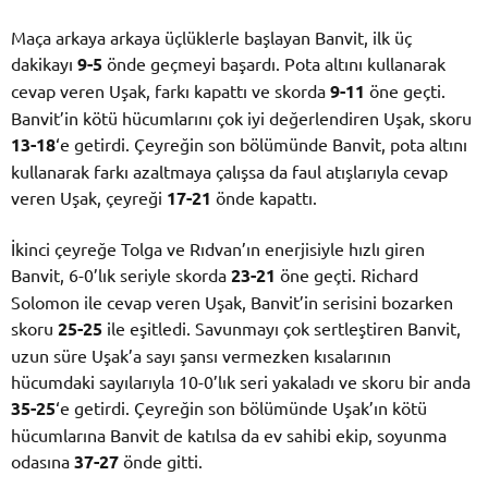
Maça arkaya arkaya üçlüklerle başlayan Banvit, ilk üç
dakikayı
9-5
önde geçmeyi başardı. Pota altını kullanarak
cevap veren Uşak, farkı kapattı ve skorda
9-11
öne geçti.
Banvit’in kötü hücumlarını çok iyi değerlendiren Uşak, skoru
13-18
‘e getirdi. Çeyreğin son bölümünde Banvit, pota altını
kullanarak farkı azaltmaya çalışsa da faul atışlarıyla cevap
veren Uşak, çeyreği
17-21
önde kapattı.
İkinci çeyreğe Tolga ve Rıdvan’ın enerjisiyle hızlı giren
Banvit, 6-0’lık seriyle skorda
23-21
öne geçti. Richard
Solomon ile cevap veren Uşak, Banvit’in serisini bozarken
skoru
25-25
ile eşitledi. Savunmayı çok sertleştiren Banvit,
uzun süre Uşak’a sayı şansı vermezken kısalarının
hücumdaki sayılarıyla 10-0’lık seri yakaladı ve skoru bir anda
35-25
‘e getirdi. Çeyreğin son bölümünde Uşak’ın kötü
hücumlarına Banvit de katılsa da ev sahibi ekip, soyunma
odasına
37-27
önde gitti.