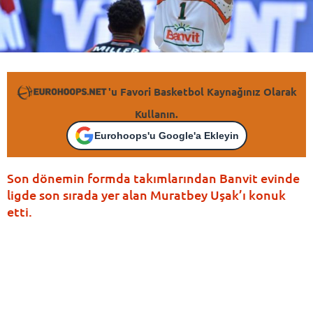
'u Favori Basketbol Kaynağınız Olarak
Kullanın.
Eurohoops'u Google'a Ekleyin
Son dönemin formda takımlarından Banvit evinde
ligde son sırada yer alan Muratbey Uşak’ı konuk
etti.