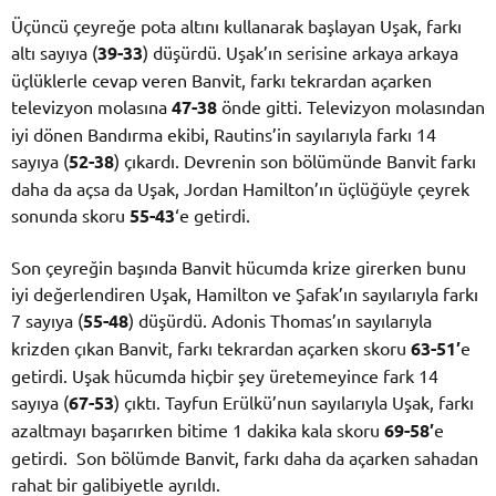
Üçüncü çeyreğe pota altını kullanarak başlayan Uşak, farkı
altı sayıya (
39-33
) düşürdü. Uşak’ın serisine arkaya arkaya
üçlüklerle cevap veren Banvit, farkı tekrardan açarken
televizyon molasına
47-38
önde gitti. Televizyon molasından
iyi dönen Bandırma ekibi, Rautins’in sayılarıyla farkı 14
sayıya (
52-38
) çıkardı. Devrenin son bölümünde Banvit farkı
daha da açsa da Uşak, Jordan Hamilton’ın üçlüğüyle çeyrek
sonunda skoru
55-43
‘e getirdi.
Son çeyreğin başında Banvit hücumda krize girerken bunu
iyi değerlendiren Uşak, Hamilton ve Şafak’ın sayılarıyla farkı
7 sayıya (
55-48
) düşürdü. Adonis Thomas’ın sayılarıyla
krizden çıkan Banvit, farkı tekrardan açarken skoru
63-51′
e
getirdi. Uşak hücumda hiçbir şey üretemeyince fark 14
sayıya (
67-53
) çıktı. Tayfun Erülkü’nun sayılarıyla Uşak, farkı
azaltmayı başarırken bitime 1 dakika kala skoru
69-58′
e
getirdi. Son bölümde Banvit, farkı daha da açarken sahadan
rahat bir galibiyetle ayrıldı.