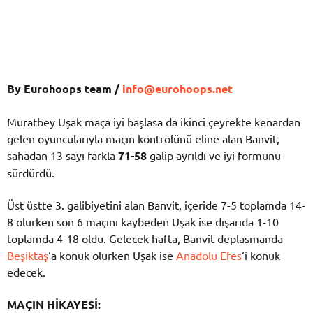
By Eurohoops team /
info@eurohoops.net
Muratbey Uşak maça iyi başlasa da ikinci çeyrekte kenardan
gelen oyuncularıyla maçın kontrolünü eline alan Banvit,
sahadan 13 sayı farkla
71-58
galip ayrıldı ve iyi formunu
sürdürdü.
Üst üstte 3. galibiyetini alan Banvit, içeride 7-5 toplamda 14-
8 olurken son 6 maçını kaybeden Uşak ise dışarıda 1-10
toplamda 4-18 oldu. Gelecek hafta, Banvit deplasmanda
Beşiktaş
‘a konuk olurken Uşak ise
Anadolu Efes
‘i konuk
edecek.
MAÇIN HİKAYESİ: