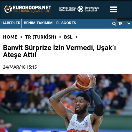
HABERLER
BENIM TAKIMIM
EL SCORES
TR
HOME
•
TR (TURKISH)
•
BSL
•
Banvit Sürprize İzin Vermedi, Uşak’ı
Ateşe Attı!
24/MAR/18 15:15