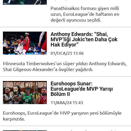
Panathinaikos forması giyen milli
uzun, EuroLeague'de haftanın en
değerli oyuncusu seçildi.
Anthony Edwards: “Shai,
MVP’liği Jokic’ten Daha Çok
Hak Ediyor”
01/OCA/25 15:06
Minnesota Timberwolves'un süper yıldızı Anthony Edwards,
Shai Gilgeous-Alexander'a övgüler yağdırdı.
Eurohoops Sunar:
EuroLeague’de MVP Yarışı
Bölüm II
11/ARA/24 15:43
Eurohoops, EuroLeague'de MVP yarışının yeni bölümüyle
karşınızda.