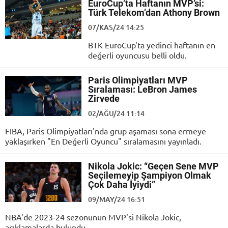
EuroCup’ta Haftanın MVP’si:
Türk Telekom’dan Athony Brown
07/KAS/24 14:25
BTK EuroCup'ta yedinci haftanın en
değerli oyuncusu belli oldu.
Paris Olimpiyatları MVP
Sıralaması: LeBron James
Zirvede
02/AĞU/24 11:14
FIBA, Paris Olimpiyatları'nda grup aşaması sona ermeye
yaklaşırken "En Değerli Oyuncu" sıralamasını yayınladı.
Nikola Jokic: “Geçen Sene MVP
Seçilemeyip Şampiyon Olmak
Çok Daha İyiydi”
09/MAY/24 16:51
NBA'de 2023-24 sezonunun MVP'si Nikola Jokic,
açıklamalarda bulundu.