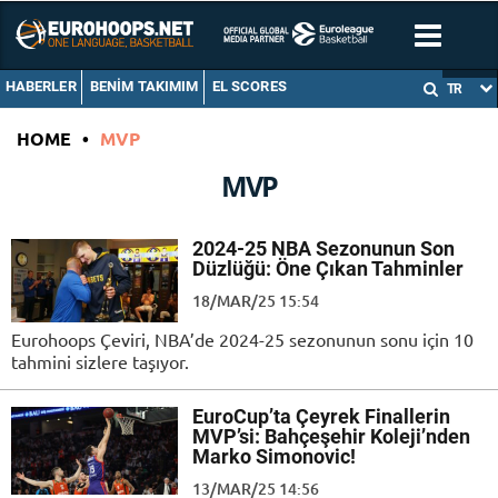
HABERLER
BENIM TAKIMIM
EL SCORES
TR
HOME
•
MVP
MVP
2024-25 NBA Sezonunun Son
Düzlüğü: Öne Çıkan Tahminler
18/MAR/25 15:54
Eurohoops Çeviri, NBA’de 2024-25 sezonunun sonu için 10
tahmini sizlere taşıyor.
EuroCup’ta Çeyrek Finallerin
MVP’si: Bahçeşehir Koleji’nden
Marko Simonovic!
13/MAR/25 14:56