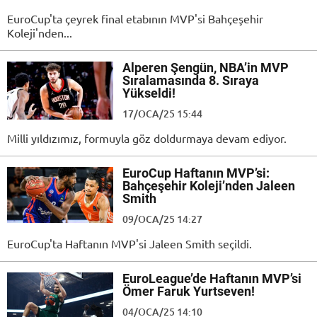
EuroCup'ta çeyrek final etabının MVP'si Bahçeşehir
Koleji'nden...
Alperen Şengün, NBA’in MVP
Sıralamasında 8. Sıraya
Yükseldi!
17/OCA/25 15:44
Milli yıldızımız, formuyla göz doldurmaya devam ediyor.
EuroCup Haftanın MVP’si:
Bahçeşehir Koleji’nden Jaleen
Smith
09/OCA/25 14:27
EuroCup'ta Haftanın MVP'si Jaleen Smith seçildi.
EuroLeague’de Haftanın MVP’si
Ömer Faruk Yurtseven!
04/OCA/25 14:10