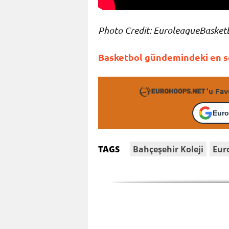
Photo Credit: EuroleagueBasketb
Basketbol gündemindeki en so
'u Fav
Euro
Bahçeşehir Koleji
Eur
TAGS