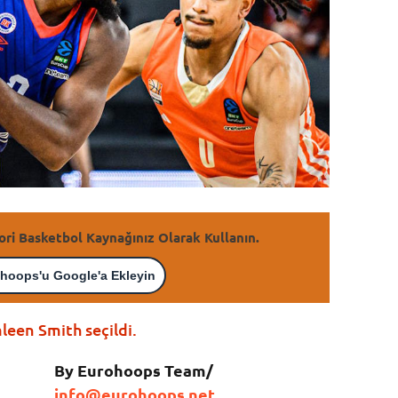
ori Basketbol Kaynağınız Olarak Kullanın.
hoops'u Google'a Ekleyin
leen Smith seçildi.
By Eurohoops Team/
info@eurohoops.net