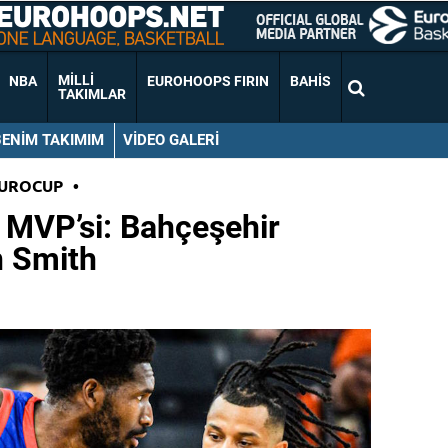
MILLI
NBA
EUROHOOPS FIRIN
BAHIS
TAKIMLAR
BENIM TAKIMIM
VIDEO GALERI
EUROCUP
•
 MVP’si: Bahçeşehir
n Smith