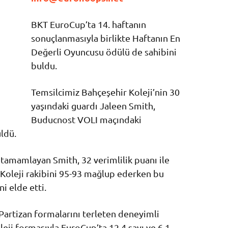
BKT EuroCup’ta 14. haftanın
sonuçlanmasıyla birlikte Haftanın En
Değerli Oyuncusu ödülü de sahibini
buldu.
Temsilcimiz Bahçeşehir Koleji’nin 30
yaşındaki guardı Jaleen Smith,
Buducnost VOLI maçındaki
ldü.
e tamamlayan Smith, 32 verimlilik puanı ile
r Koleji rakibini 95-93 mağlup ederken bu
i elde etti.
artizan formalarını terleten deneyimli
eji formasıyla EuroCup’ta 12.4 sayı ve 6.1