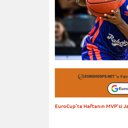
'u Fav
Euro
EuroCup’ta Haftanın MVP’si Ja