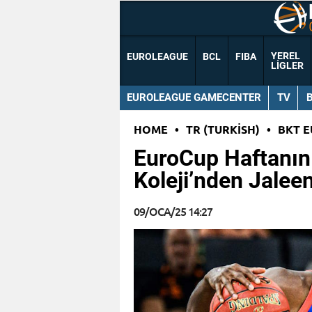
YEREL
EUROLEAGUE
BCL
FIBA
LIGLER
EUROLEAGUE GAMECENTER
TV
HOME
•
TR (TURKISH)
•
BKT 
EuroCup Haftanın
Koleji’nden Jalee
09/OCA/25 14:27