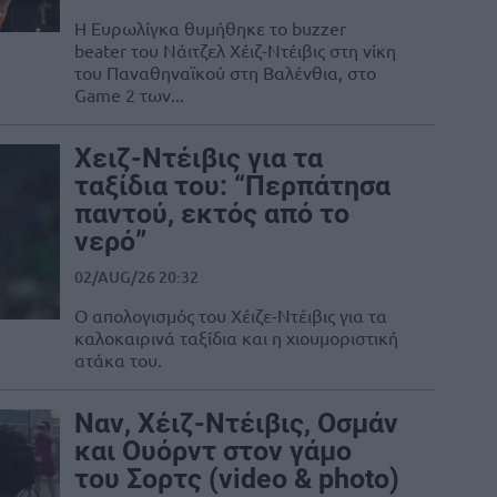
Η Ευρωλίγκα θυμήθηκε το buzzer
beater του Νάιτζελ Χέιζ-Ντέιβις στη νίκη
του Παναθηναϊκού στη Βαλένθια, στο
Game 2 των...
Χειζ-Ντέιβις για τα
ταξίδια του: “Περπάτησα
παντού, εκτός από το
νερό”
02/AUG/26 20:32
Ο απολογισμός του Χέιζε-Ντέιβις για τα
καλοκαιρινά ταξίδια και η χιουμοριστική
ατάκα του.
Ναν, Χέιζ-Ντέιβις, Οσμάν
και Ουόρντ στον γάμο
του Σορτς (video & photo)