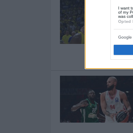
I want t
of my P
was col
Opted 
Google 