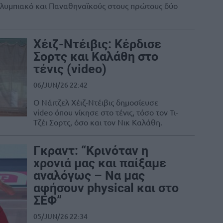
 Ολυμπιακό και Παναθηναϊκούς στους πρώτους δύο
Χέιζ-Ντέιβις: Κέρδισε
Σορτς και Καλάθη στο
τένις (video)
06/JUN/26 22:42
Ο Νάιτζελ Χέιζ-Ντέιβις δημοσίευσε
video όπου νίκησε στο τένις, τόσο τον Τι-
Τζέι Σορτς, όσο και τον Νικ Καλάθη.
Γκραντ: “Κρινόταν η
χρονιά μας και παίξαμε
αναλόγως – Να μας
αφήσουν physical και στο
ΣΕΦ”
05/JUN/26 22:34