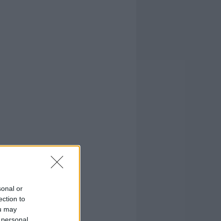
sonal or
ection to
ou may
 personal