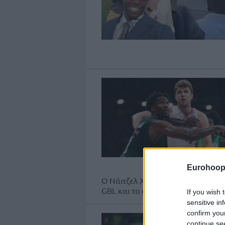
Eurohoop
O Nάιτζελ Χέιζ-Ντέιβις παρουσίασ
GBL και το ονόμασε "Απόλυτο Χάος 
If you wish 
sensitive in
confirm you
continue se