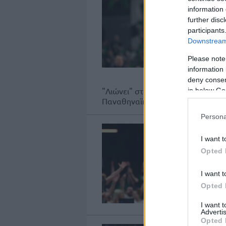
information 
further disc
participants
Downstream 
Please note
information 
deny consent
"Λιώνει" στους Τελικούς της Stoix
in below Go
Παναθηναϊκού.
Persona
I want t
Opted 
I want t
Opted 
I want 
Advertis
Opted 