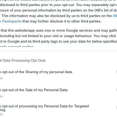
ρεκόρ στο Game 4; Δε
disclosed to third parties prior to your opt-out. You may separately opt-
μπορείτε να
losure of your personal information by third parties on the IAB’s list of
φανταστείτε πόσο (δεν)
. This information may also be disclosed by us to third parties on the
IA
Participants
that may further disclose it to other third parties.
έχει παίξει στους
Τελικούς!
 that this website/app uses one or more Google services and may gath
including but not limited to your visit or usage behaviour. You may click 
11/JUN/26 14:34
 to Google and its third-party tags to use your data for below specifi
iman GBL ο Νάιτζελ Χέιζ-Ντέιβις του
ogle consent section.
l Data Processing Opt Outs
Χέιζ-Ντέιβις: Τα 48:22
o opt-out of the Sharing of my personal data.
λεπτά που έγραψαν
In
ιστορία στους τελικούς
της Stoiximan GBL
o opt-out of the Sale of my Personal Data.
11/JUN/26 12:21
In
Ούτε καν... 50 λεπτά δεν έπαιξε!
to opt-out of processing my Personal Data for Targeted
ing.
In