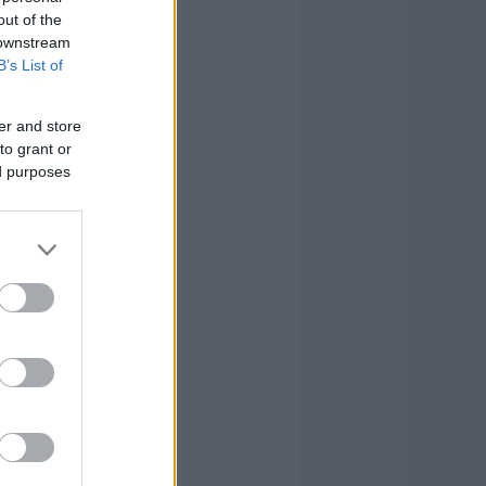
out of the
 downstream
B’s List of
er and store
to grant or
ed purposes