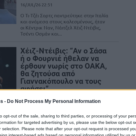
16/JUL/26 22:51
Ο Τι-Τζέι Σορτς παντρεύτηκε στην Ιταλία
και ανάμεσα στους καλεσμένους, ήταν
οι Κέντρικ Ναν, Νάιτζελ Χέιζ-Ντέιβις,
Τσέντι Οσμάν και...
Χέιζ-Ντέιβις: “Αν ο Σάσα
ή ο Φουρνιέ ήθελαν να
έρθουν νωρίς στο ΟΑΚΑ,
θα ζητούσα από
Γιαννακόπουλο να τους
αφήσει”
03/JUL/26 12:22
s -
Do Not Process My Personal Information
ε ένα ντοκιμαντέρ με την εμπειρία στη Stoiximan
- Ελληνικοί...
to opt-out of the sale, sharing to third parties, or processing of your per
formation for targeted advertising by us, please use the below opt-out s
r selection. Please note that after your opt-out request is processed y
Χέιζ-Ντέιβις: Ποιο
eing interest-based ads based on personal information utilized by us or