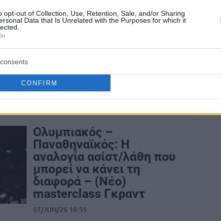
“Ο Νάιτζελ (Χέιζ-
o opt-out of Collection, Use, Retention, Sale, and/or Sharing
Ντέιβις) λάτρευε να
ersonal Data that Is Unrelated with the Purposes for which it
παίζει με τον Νικ
lected.
In
Καλάθη”
09/JUN/26 11:55
consents
Ο Σερτάκ Σανλί περιγράφει την
ιδιαίτερη σχέση που ανέπτυξε ο Νάιτζελ
CONFIRM
Χέιζ-Ντέιβις με τον Νικ Καλάθη, αλλά
και την...
Ολυμπιακός –
Παναθηναϊκός: Η
αναλογία ασίστ/λάθη που
μπορεί να κάνει τη
διαφορά – (Νέο)
masterclass Γκραντ
07/JUN/26 10:51