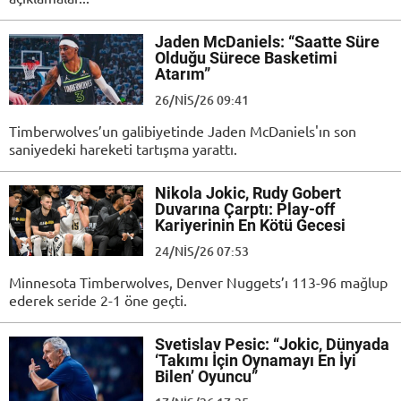
Jaden McDaniels: “Saatte Süre
Olduğu Sürece Basketimi
Atarım”
26/NIS/26 09:41
Timberwolves’un galibiyetinde Jaden McDaniels'ın son
saniyedeki hareketi tartışma yarattı.
Nikola Jokic, Rudy Gobert
Duvarına Çarptı: Play-off
Kariyerinin En Kötü Gecesi
24/NIS/26 07:53
Minnesota Timberwolves, Denver Nuggets’ı 113-96 mağlup
ederek seride 2-1 öne geçti.
Svetislav Pesic: “Jokic, Dünyada
‘Takımı İçin Oynamayı En İyi
Bilen’ Oyuncu”