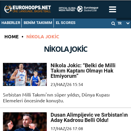
HABERLER
BENIM TAKIMIM
EL SCORES
TR
HOME
•
NIKOLA JOKIC
NIKOLA JOKIC
Nikola Jokic: “Belki de Milli
Takım Kaptanı Olmayı Hak
Etmiyorum”
23/HAZ/26 15:54
Sırbistan Milli Takımı'nın süper yıldızı, Dünya Kupası
Elemeleri öncesinde konuştu.
Dusan Alimpijevic ve Sırbistan’ın
Aday Kadrosu Belli Oldu!
17/HAZ/26 17:08