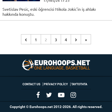
17/NIS/26 17:25
Svetislav Pesic, eski öğrencisi Nikola Jokic'in iş ahlakı
hakkında konuştu.
‹
›
1
2
3
4
»
CONTACT US
PRIVACY POLICY
ΤΑΥΤΟΤΗΤΑ
Copyright © Eurohoops.net 2012-2026. All rights reserved.