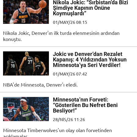
Nikola Jokic: “Sırbistan’da Bizi
Şimdiye Kapının Önüne
Koymuşlardı”
01/MAY/26 08:15
Nikola Jokic, Denver'ın ilk turda elenmesinin ardından
konuştu.
Jokic ve Denver’dan Rezalet
Kapanış: 4 Yıldızından Yoksun
Minnesota’ya Seri Verdiler!
01/MAY/26 07:42
NBA'de Minnesota, Denver'ı eledi.
Minnesota’nın Forveti:
“Gösterilen Bu Nefret Beni
Besliyor!”
28/NIS/26 11:26
Minnesota Timberwolves'un olay olan forvetinden
açıklamalar...