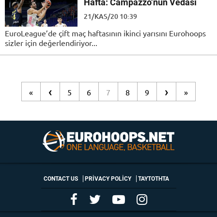
Hafta: Campazzo’nun Vedası
21/KAS/20 10:39
EuroLeague’de çift maç haftasının ikinci yarısını Eurohoops
sizler için değerlendiriyor...
‹
›
«
5
6
7
8
9
»
CONTACT US
PRIVACY POLICY
ΤΑΥΤΟΤΗΤΑ