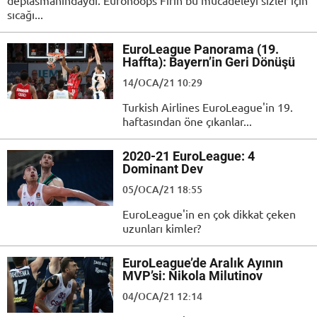
deplasmanındaydı. Eurohoops Fırın bu mücadeleyi sizler için
sıcağı...
EuroLeague Panorama (19.
Haffta): Bayern’in Geri Dönüşü
14/OCA/21 10:29
Turkish Airlines EuroLeague'in 19.
haftasından öne çıkanlar...
2020-21 EuroLeague: 4
Dominant Dev
05/OCA/21 18:55
EuroLeague'in en çok dikkat çeken
uzunları kimler?
EuroLeague’de Aralık Ayının
MVP’si: Nikola Milutinov
04/OCA/21 12:14