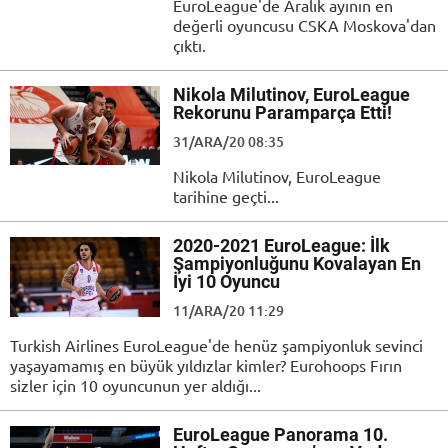
EuroLeague'de Aralık ayının en
değerli oyuncusu CSKA Moskova'dan
çıktı.
Nikola Milutinov, EuroLeague
Rekorunu Paramparça Etti!
31/ARA/20 08:35
Nikola Milutinov, EuroLeague
tarihine geçti...
2020-2021 EuroLeague: İlk
Şampiyonluğunu Kovalayan En
İyi 10 Oyuncu
11/ARA/20 11:29
Turkish Airlines EuroLeague'de henüz şampiyonluk sevinci
yaşayamamış en büyük yıldızlar kimler? Eurohoops Fırın
sizler için 10 oyuncunun yer aldığı...
EuroLeague Panorama 10.