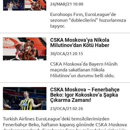
24/MAR/21 10:00
Eurohoops Fırın, EuroLeague’de
sezonun “dublecilerini” huzurlarınıza
taşıyor.
CSKA Moskova’ya Nikola
Milutinov’dan Kötü Haber
30/OCA/21 20:15
CSKA Moskova'da Bayern Münih
maçında sakatlanan Nikola
Milutinov'un durumu belli oldu.
CSKA Moskova – Fenerbahçe
Beko: Igor Kokoskov’a Şapka
Çıkarma Zamanı!
23/OCA/21 02:26
Turkish Airlines EuroLeague'deki temsilcilerimizden
Fenerbahçe Beko, haftanın kapanış gününde CSKA Moskova