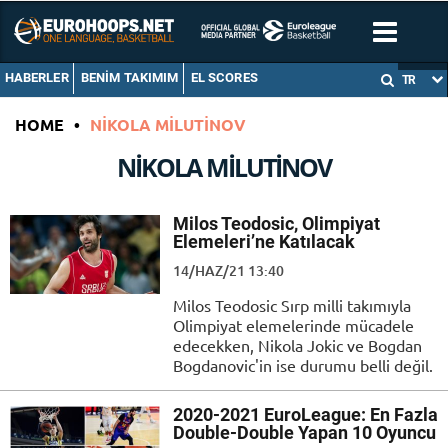
HABERLER
BENIM TAKIMIM
EL SCORES
TR
HOME
•
NIKOLA MILUTINOV
NIKOLA MILUTINOV
Milos Teodosic, Olimpiyat
Elemeleri’ne Katılacak
14/HAZ/21 13:40
Milos Teodosic Sırp milli takımıyla
Olimpiyat elemelerinde mücadele
edecekken, Nikola Jokic ve Bogdan
Bogdanovic'in ise durumu belli değil.
2020-2021 EuroLeague: En Fazla
Double-Double Yapan 10 Oyuncu