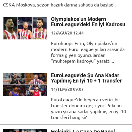
CSKA Moskova, sezon hazırlıklarına sahada da başladı.
Olympiakos’un Modern
EuroLeague’deki En İyi Kadrosu
12/AĞU/20 12:44
Eurohoops Fırın, Olympiakos'un
modern EuroLeague yılları arasında
forma giyen oyunculardan
“muhteşem kadroyu” yarattı...
EuroLeague’de Şu Ana Kadar
Yapılmış En İyi 10 + 1 Transfer
14/TEM/20 09:07
EuroLeague’de heyecan verici bir
transfer dönemi geçiriyor. Peki bu
yazın şu ana kadar yapılmış en iyi 10
transferi hangisi?
Helsinki, La Casa De Papel