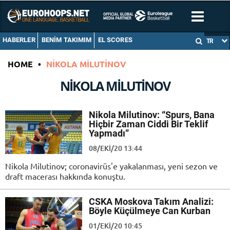
HABERLER
BENIM TAKIMIM
EL SCORES
TR
HOME
•
NIKOLA MILUTINOV
NIKOLA MILUTINOV
Nikola Milutinov: “Spurs, Bana
Hiçbir Zaman Ciddi Bir Teklif
Yapmadı”
08/EKI/20 13:44
Nikola Milutinov; coronavirüs'e yakalanması, yeni sezon ve
draft macerası hakkında konuştu.
CSKA Moskova Takım Analizi:
Böyle Küçülmeye Can Kurban
01/EKI/20 10:45