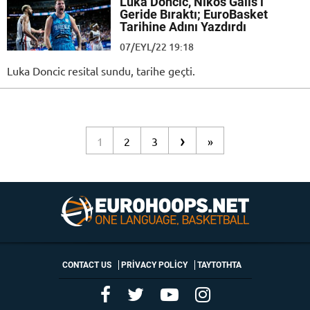
Luka Doncic, Nikos Galis’i
Geride Bıraktı; EuroBasket
Tarihine Adını Yazdırdı
07/EYL/22 19:18
Luka Doncic resital sundu, tarihe geçti.
›
1
2
3
»
CONTACT US
PRIVACY POLICY
ΤΑΥΤΟΤΗΤΑ