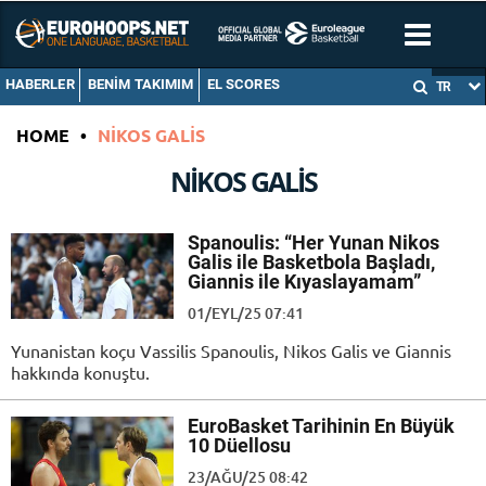
HABERLER
BENIM TAKIMIM
EL SCORES
TR
HOME
•
NIKOS GALIS
NIKOS GALIS
Spanoulis: “Her Yunan Nikos
Galis ile Basketbola Başladı,
Giannis ile Kıyaslayamam”
01/EYL/25 07:41
Yunanistan koçu Vassilis Spanoulis, Nikos Galis ve Giannis
hakkında konuştu.
EuroBasket Tarihinin En Büyük
10 Düellosu
23/AĞU/25 08:42