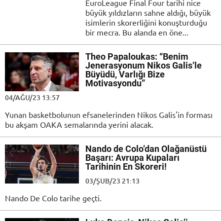
EuroLeague Final Four tarihi nice
büyük yıldızların sahne aldığı, büyük
isimlerin skorerliğini konuşturduğu
bir mecra. Bu alanda en öne...
Theo Papaloukas: “Benim
Jenerasyonum Nikos Galis’le
Büyüdü, Varlığı Bize
Motivasyondu”
04/AĞU/23 13:57
Yunan basketbolunun efsanelerinden Nikos Galis'in forması
bu akşam OAKA semalarında yerini alacak.
Nando de Colo’dan Olağanüstü
Başarı: Avrupa Kupaları
Tarihinin En Skoreri!
03/ŞUB/23 21:13
Nando De Colo tarihe geçti.