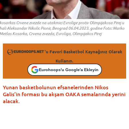
kosarkas Crvene zvezde na utakmici Evrolige protiv Olimpijakosa Pirej u
hali Aleksandar Nikolic Pionir, Beograd 06.04.2023. godine Foto: Marko
Metlas Kosarka, Crvena zvezda, Evroliga, Olimpijakos Pirej
'u Favori Basketbol Kaynağınız Olarak
Kullanın.
Eurohoops'u Google'a Ekleyin
Yunan basketbolunun efsanelerinden Nikos
Galis’in forması bu akşam OAKA semalarında yerini
alacak.