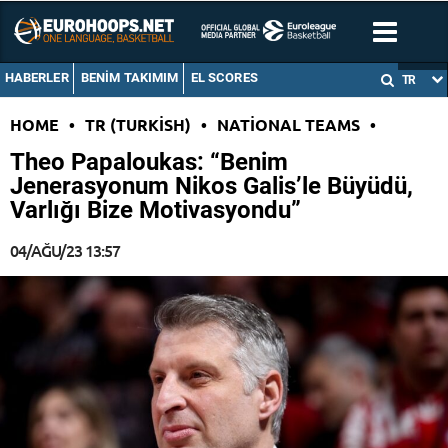
HABERLER
BENIM TAKIMIM
EL SCORES
TR
HOME
•
TR (TURKISH)
•
NATIONAL TEAMS
•
Theo Papaloukas: “Benim
Jenerasyonum Nikos Galis’le Büyüdü,
Varlığı Bize Motivasyondu”
04/AĞU/23 13:57