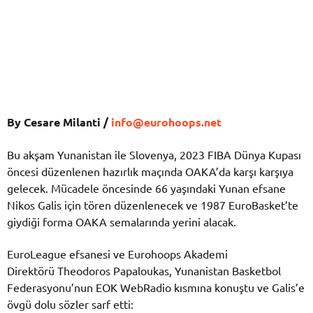
By Cesare Milanti /
info@eurohoops.net
Bu akşam Yunanistan ile Slovenya, 2023 FIBA Dünya Kupası
öncesi düzenlenen hazırlık maçında OAKA’da karşı karşıya
gelecek. Mücadele öncesinde 66 yaşındaki Yunan efsane
Nikos Galis için tören düzenlenecek ve 1987 EuroBasket’te
giydiği forma OAKA semalarında yerini alacak.
EuroLeague efsanesi ve Eurohoops Akademi
Direktörü Theodoros Papaloukas, Yunanistan Basketbol
Federasyonu’nun EOK WebRadio kısmına konuştu ve Galis’e
övgü dolu sözler sarf etti: