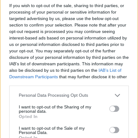
yenildi.
If you wish to opt-out of the sale, sharing to third parties, or
processing of your personal or sensitive information for
Dallas ve Dirk Playofflarda
targeted advertising by us, please use the below opt-out
12/APR/16 10:59
section to confirm your selection. Please note that after your
opt-out request is processed you may continue seeing
Dallas Mavericks, deplasmanda
interest-based ads based on personal information utilized by
karşılaştığı Utah Jazz'ı mağlup etti ve
us or personal information disclosed to third parties prior to
playofflara kalmayı başardı. Böylece
your opt-out. You may separately opt-out of the further
NBA playofflarında sadece bir bilet
disclosure of your personal information by third parties on the
boşta...
IAB’s list of downstream participants. This information may
also be disclosed by us to third parties on the
IAB’s List of
Bu Kez Kardeş Curry Coştu!
Downstream Participants
that may further disclose it to other
third parties.
12/APR/16 10:51
Stephen Curry, inanılmaz
Please note that this website/app uses one or more Google
Personal Data Processing Opt Outs
performansıyla NBA'i kasıp
services and may gather and store information including but
kavurmaya devam ederken,
not limited to your visit or usage behaviour. You may click to
I want to opt-out of the Sharing of my
personal data.
Sacramento Kings'te forma giyen
grant or deny consent to Google and its third-party tags to
Opted In
kardeşi Seth Curry de son
use your data for below specified purposes in below Google
dönemde...
consent section.
I want to opt-out of the Sale of my
Personal Data.
Opted In