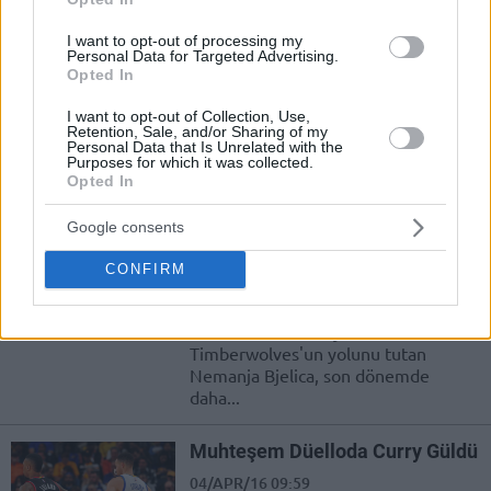
Shaqtin A Fool (8 Nisan)
08/APR/16 10:05
I want to opt-out of processing my
Personal Data for Targeted Advertising.
Opted In
NBA maçlarında yaşanılan en
eğlenceli ve en komik olayların
I want to opt-out of Collection, Use,
toplandığı Shaqtin A Fool’un bu
Retention, Sale, and/or Sharing of my
haftaki bölümü de yayınlandı. Bu...
Personal Data that Is Unrelated with the
Purposes for which it was collected.
Opted In
Nemanja Bjelica’dan Kariyer
Rekoru
Google consents
08/APR/16 09:53
CONFIRM
Geçtiğimiz sezon Fenerbahçe
formasıyla Euroleague MVP'si
olduktan sonra bu yaz Minnesota
Timberwolves'un yolunu tutan
Nemanja Bjelica, son dönemde
daha...
Muhteşem Düelloda Curry Güldü
04/APR/16 09:59