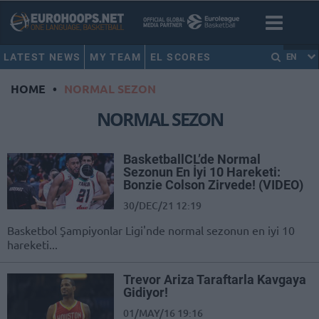
LATEST NEWS
MY TEAM
EL SCORES
EN
HOME
•
NORMAL SEZON
NORMAL SEZON
BasketballCL’de Normal
Sezonun En İyi 10 Hareketi:
Bonzie Colson Zirvede! (VIDEO)
30/DEC/21 12:19
Basketbol Şampiyonlar Ligi'nde normal sezonun en iyi 10
hareketi...
Trevor Ariza Taraftarla Kavgaya
Gidiyor!
01/MAY/16 19:16