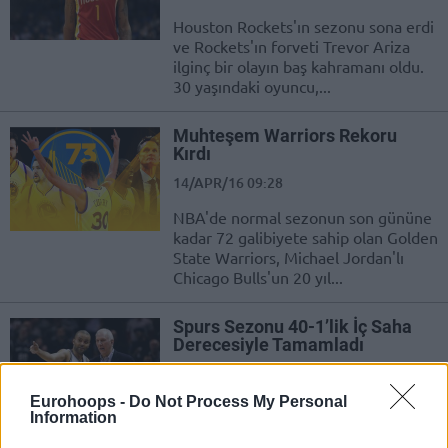
Houston Rockets'ın sezonu sona erdi
ve Rockets'ın forveti Trevor Ariza
ilginç bir olayın baş kahramanı oldu.
30 yaşındaki oyuncu,...
Muhteşem Warriors Rekoru
Kırdı
14/APR/16 09:28
NBA'de normal sezonun son gününe
kadar 72 galibiyete sahip olan Golden
State Warriors, Michael Jordan'lı
Chicago Bulls'un 20 yıl...
Spurs Sezonu 40-1’lik İç Saha
Derecesiyle Tamamladı
13/APR/16 11:18
Eurohoops -
Do Not Process My Personal
San Antonio Spurs, bu sezon evinde
Information
sadece Golden State Warriors'a