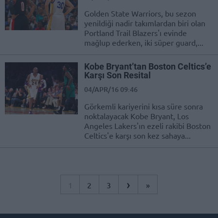
Golden State Warriors, bu sezon
yenildiği nadir takımlardan biri olan
Portland Trail Blazers'ı evinde
mağlup ederken, iki süper guard,...
Kobe Bryant’tan Boston Celtics’e
Karşı Son Resital
04/APR/16 09:46
Görkemli kariyerini kısa süre sonra
noktalayacak Kobe Bryant, Los
Angeles Lakers'ın ezeli rakibi Boston
Celtics'e karşı son kez sahaya...
›
1
2
3
»