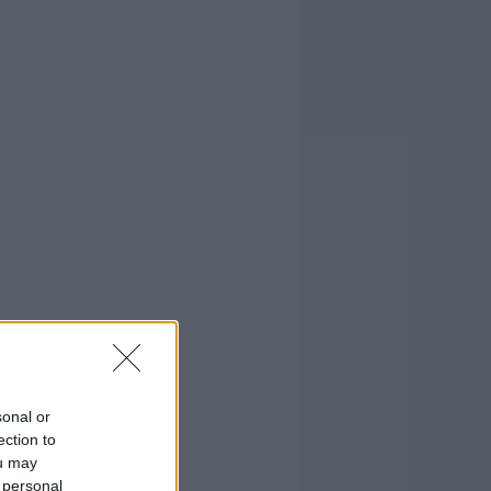
sonal or
ection to
ou may
 personal