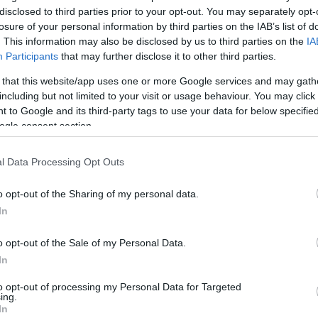
που επιβεβαιώνουν τον
disclosed to third parties prior to your opt-out. You may separately opt-
losure of your personal information by third parties on the IAB’s list of
τίτλο τους
. This information may also be disclosed by us to third parties on the
IA
20/NOV/21 11:28
Participants
that may further disclose it to other third parties.
Άαρον Χάρισον και Οκτάβιους Έλις
 that this website/app uses one or more Google services and may gath
αγωνίζονται πλέον στο EuroCup, με τους
including but not limited to your visit or usage behaviour. You may click 
πρώην παίκτες του Ολυμπιακού να τα
 to Google and its third-party tags to use your data for below specifi
πηγαίνουν κάτι...
ogle consent section.
Οκτάβιους Έλις: Από τον
l Data Processing Opt Outs
Ολυμπιακό στην Τουρκ
Τέλεκομ (photo)
o opt-out of the Sharing of my personal data.
In
27/JUN/21 21:17
o opt-out of the Sale of my Personal Data.
O Οκτάβιους Έλις, ο οποίος την περσινή
σεζόν αγωνίστηκε στον Ολυμπιακό,
In
μετακόμισε στην Τουρκία, καθώς η
Τουρκ Τέλεκομ ανακοίνωσε...
to opt-out of processing my Personal Data for Targeted
ing.
In