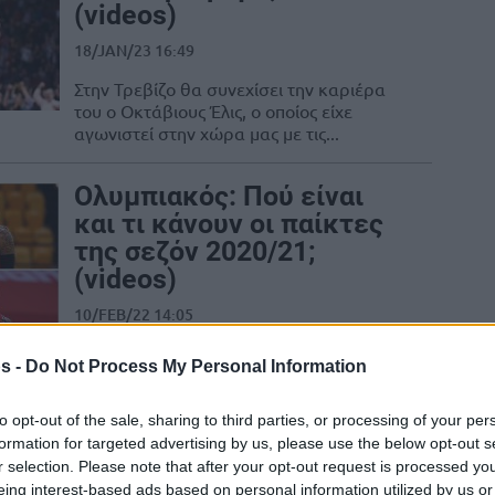
(videos)
18/JAN/23 16:49
Στην Τρεβίζο θα συνεχίσει την καριέρα
του ο Οκτάβιους Έλις, ο οποίος είχε
αγωνιστεί στην χώρα μας με τις...
Ολυμπιακός: Πού είναι
και τι κάνουν οι παίκτες
της σεζόν 2020/21;
(videos)
10/FEB/22 14:05
Το Eurohoops πηγαίνει τον χρόνο στην
s -
Do Not Process My Personal Information
σεζόν 2020/21 και αναλύει πού είναι και
τι κάνουν οι πρώην παίκτες του...
to opt-out of the sale, sharing to third parties, or processing of your per
formation for targeted advertising by us, please use the below opt-out s
Χάρισον & Έλις: Οι “πολύ
r selection. Please note that after your opt-out request is processed y
καλοί παίκτες EuroCup”
eing interest-based ads based on personal information utilized by us or