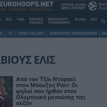
ΕΘΝΙΚΕΣ
EUROHOOPS
A
BCL
FIBA
BLOGS
BET
ΟΜΑΔΕΣ
TRADEMARKS
ΕΣ
TV
VIDEO GALLERY
EUROHOOPS ORGANIZATION
AN
ΒΙΟΥΣ ΕΛΙΣ
Από τον Τζόι Ντόρσεϊ
στον Μόουζες Ράιτ: Οι
ψηλοί που ήρθαν στον
Ολυμπιακό μεσούσης της
σεζόν