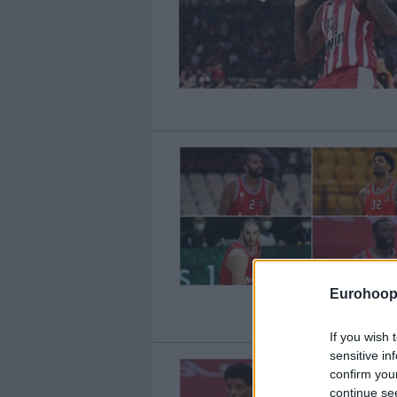
Eurohoop
If you wish 
sensitive in
confirm you
continue se