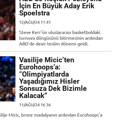
İçin En Büyük Aday Erik
Spoelstra
12/AĞU/24 11:41
Steve Kerr'ün uluslararası basketboldaki
turnuva döngüsünü bitirmesinin ardından
ABD'de devir teslim dönemi geldi.
Vasilije Micic’ten
Eurohoops’a:
“Olimpiyatlarda
Yaşadığımız Hisler
Sonsuza Dek Bizimle
Kalacak”
11/AĞU/24 16:36
Vasilije Micic, bronz madalyanın ardından Eurohoops'a