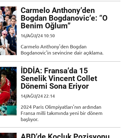
Carmelo Anthony’den
Bogdan Bogdanovic’e: “O
Benim Oğlum”
16/AĞU/24 10:50
Carmelo Anthony'den Bogdan
Bogdanovic'in sevincine dair açıklama.
İDDİA: Fransa’da 15
Senelik Vincent Collet
Dönemi Sona Eriyor
14/AĞU/24 22:14
2024 Paris Olimpiyatları'nın ardından
Fransa milli takımında yeni bir dönem
başlıyor.
ABD’de Koçluk Pozisyonu