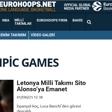
MILLI
NBA
EUROHOOPS FIRIN
BAHIS
TAKIMLAR
BENIM TAKIMIM
VIDEO GALERI
PIC GAMES
Letonya Milli Takımı Sito
Alonso’ya Emanet
01/EKI/25 12:38
İspanyol koç, Luca Banchi'den görevi
devraldı.