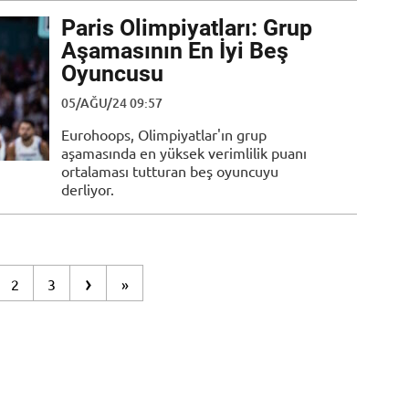
Paris Olimpiyatları: Grup
Aşamasının En İyi Beş
Oyuncusu
05/AĞU/24 09:57
Eurohoops, Olimpiyatlar'ın grup
aşamasında en yüksek verimlilik puanı
ortalaması tutturan beş oyuncuyu
derliyor.
›
2
3
»