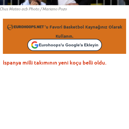
Chus Mateo acb Photo / Mariano Pozo
'u Favori Basketbol Kaynağınız Olarak
Kullanın.
Eurohoops'u Google'a Ekleyin
İspanya milli takımının yeni koçu belli oldu.