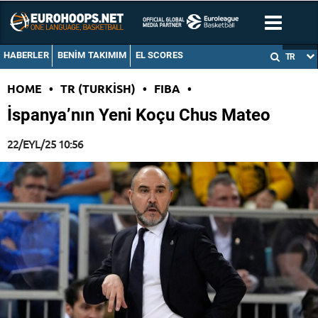
HABERLER
BENIM TAKIMIM
EL SCORES
TR
HOME
•
TR (TURKISH)
•
FIBA
•
İspanya’nın Yeni Koçu Chus Mateo
22/EYL/25 10:56