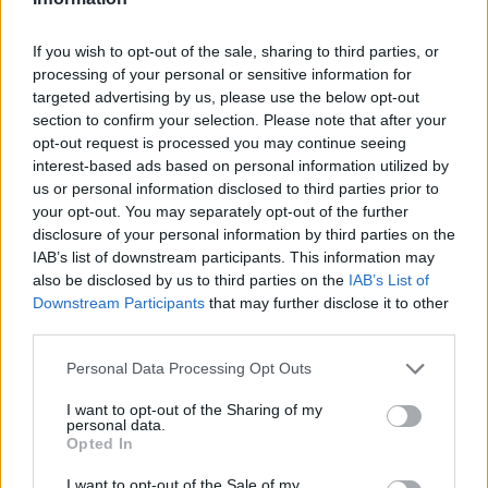
επικράτησε των Σίδνεϊ Κιντκς (93-90) για το 7ο τουρνουά
"Παύλος Γιαννακόπουλος".
If you wish to opt-out of the sale, sharing to third parties, or
processing of your personal or sensitive information for
Σλούκας: “Εκπροσωπούμε την
targeted advertising by us, please use the below opt-out
ιδέα του Παναθηναϊκού και
section to confirm your selection. Please note that after your
τιμούμε τον σπουδαίο ηγέτη,
opt-out request is processed you may continue seeing
Παύλο Γιαννακόπουλο”
interest-based ads based on personal information utilized by
19/SEP/25 09:51
us or personal information disclosed to third parties prior to
your opt-out. You may separately opt-out of the further
Ο Κώστας Σλούκας και Εργκίν Αταμάν έκαναν δηλώσεις
disclosure of your personal information by third parties on the
στην κάμερα του NBL, με φόντο την Όπερα του Σίδνεϊ.
IAB’s list of downstream participants. This information may
also be disclosed by us to third parties on the
IAB’s List of
Παναθηναϊκός: Έφτασε στο
Downstream Participants
that may further disclose it to other
Σίδνεϊ και φωτογραφήθηκε με
third parties.
φόντο την περίφημη Όπερα
(video)
Please note that this website/app uses one or more Google
Personal Data Processing Opt Outs
19/SEP/25 07:36
services and may gather and store information including but
not limited to your visit or usage behaviour. You may click to
I want to opt-out of the Sharing of my
Ο Παναθηναϊκός έφτασε στο Σίδνεϊ όπου θα συνεχιστεί το
personal data.
grant or deny consent to Google and its third-party tags to
τουρνουά "Παύλος Γιαννακόπουλος".
Opted In
use your data for below specified purposes in below Google
consent section.
I want to opt-out of the Sale of my