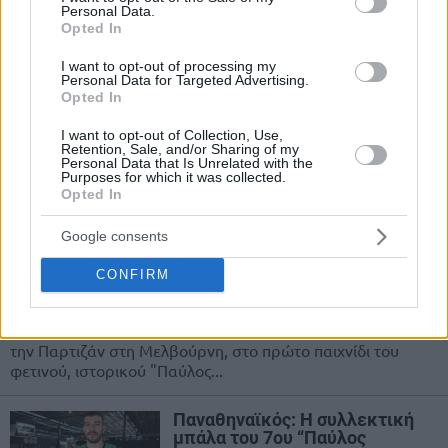
Παναθηναϊκός – Παρτιζάν 91-
Personal Data.
82: Με κυριαρχικούς Ναν &
Opted In
Γιουρτσεβέν η πρώτη νίκη στο
“Παύλος Γιαννακόπουλος”
I want to opt-out of processing my
Personal Data for Targeted Advertising.
18/SEP/25 13:25
Opted In
Ο Παναθηναϊκός πήρε μία σπουδαία φιλική νίκη επί της
I want to opt-out of Collection, Use,
Παρτιζάν με 91-82 , στο πρώτο, ιστορικό παιχνίδι στην
Retention, Sale, and/or Sharing of my
Αυστραλία...
Personal Data that Is Unrelated with the
Purposes for which it was collected.
Opted In
Παναθηναϊκός vs. Παρτιζάν σε
“sold out” παιχνίδι στη
Google consents
Μελβούρνη για το “Παύλος
Γιαννακόπουλος”
CONFIRM
18/SEP/25 07:06
Ο Παναθηναϊκός αντιμετωπίζει το μεσημέρι (12:30, ΕΡΤ 1)
την Παρτιζάν στη Μελβούρνη, στο πρώτο παιχνίδι του
φετινού, ιστορικού "Παύλος...
Παναθηναϊκός: Η συλλεκτική
μπάλα του 7ου “Παύλος