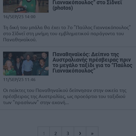
Γιαννακόπουλος” στο Σίδνεϊ
(photos)
16/SEP/25 14:00
Τη δική του μπάλα θα έχει το 7ο "Παύλος Γιαννακόπουλος"
στο Σίδνεϊ στη μνήμη του εμβληματικού παράγοντα του
Παναθηναϊκού.
Παναθηναϊκός: Δείπνο της
Αυστραλιανής πρέσβειρας πριν
το μεγάλο ταξίδι για το “Παύλος
Γιαννακόπουλος”
11/SEP/25 11:46
Οι παίκτες του Παναθηναϊκού δείπνησαν στην οικεία της
πρέσβειρας της Αυστραλίας, ως προεόρτιο του ταξιδιού
των "πρασίνων" στην αχανή...
›
1
2
3
»