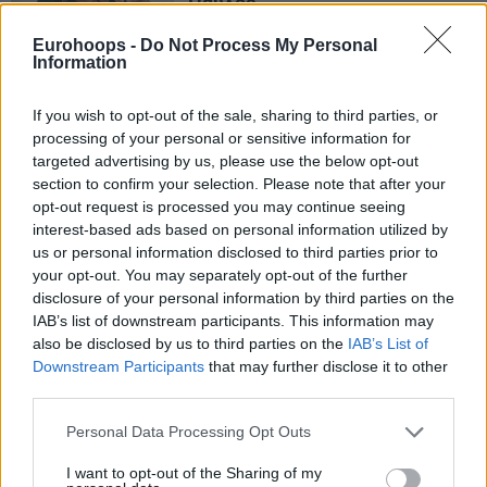
Παύλος”
20/SEP/24 12:36
Eurohoops -
Do Not Process My Personal
Information
Ο Κώστας Σλούκας μίλησε για το "Παύλος Γιαννακόπουλος"
και τη συμβολή του εμβληματικού ηγέτη του
Παναθηναϊκού στο ευρωπαϊκό μπάσκετ,...
If you wish to opt-out of the sale, sharing to third parties, or
processing of your personal or sensitive information for
targeted advertising by us, please use the below opt-out
Γιαννακόπουλος: “Μεγάλος
section to confirm your selection. Please note that after your
αδερφός ο Ζέλικο – Ο Παύλος
είχε περισσότερες
opt-out request is processed you may continue seeing
φωτογραφίες μαζί του παρά με
interest-based ads based on personal information utilized by
μένα”
us or personal information disclosed to third parties prior to
your opt-out. You may separately opt-out of the further
20/SEP/24 11:47
disclosure of your personal information by third parties on the
O Δημήτρης Γιαννακόπουλος καλωσόρισε τους
IAB’s list of downstream participants. This information may
φιλοξενούμενους του στο τουρνουά "Παύλος
also be disclosed by us to third parties on the
IAB’s List of
Γιαννακόπουλος" και μίλησε ξεχωριστά για τον Ζέλικο
Downstream Participants
that may further disclose it to other
Ομπράντοβιτς.
third parties.
Please note that this website/app uses one or more Google
Personal Data Processing Opt Outs
Παναθηναϊκός: Κόντρα στη
services and may gather and store information including but
Μακάμπι (20/9) πριν το
“Παύλος Γιαννακόπουλος”
not limited to your visit or usage behaviour. You may click to
I want to opt-out of the Sharing of my