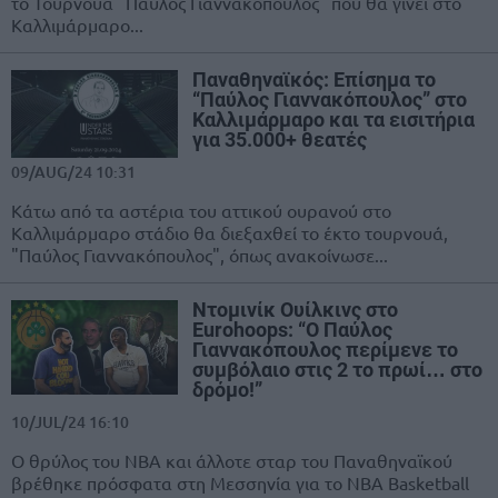
το Τουρνουά "Παύλος Γιαννακόπουλος" που θα γίνει στο
Καλλιμάρμαρο...
Παναθηναϊκός: Επίσημα το
“Παύλος Γιαννακόπουλος” στο
Καλλιμάρμαρο και τα εισιτήρια
για 35.000+ θεατές
09/AUG/24 10:31
Κάτω από τα αστέρια του αττικού ουρανού στο
Καλλιμάρμαρο στάδιο θα διεξαχθεί το έκτο τουρνουά,
"Παύλος Γιαννακόπουλος", όπως ανακοίνωσε...
Ντομινίκ Ουίλκινς στο
Eurohoops: “Ο Παύλος
Γιαννακόπουλος περίμενε το
συμβόλαιο στις 2 το πρωί… στο
δρόμο!”
10/JUL/24 16:10
Ο θρύλος του ΝΒΑ και άλλοτε σταρ του Παναθηναϊκού
βρέθηκε πρόσφατα στη Μεσσηνία για το NBA Basketball