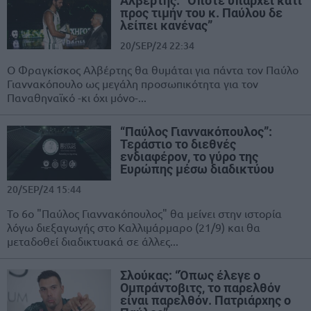
Αλβέρτης: “Όποτε υπάρχει κάτι
προς τιμήν του κ. Παύλου δε
λείπει κανένας”
20/SEP/24 22:34
Ο Φραγκίσκος Αλβέρτης θα θυμάται για πάντα τον Παύλο
Γιαννακόπουλο ως μεγάλη προσωπικότητα για τον
Παναθηναϊκό -κι όχι μόνο-...
“Παύλος Γιαννακόπουλος”:
Τεράστιο το διεθνές
ενδιαφέρον, το γύρο της
Ευρώπης μέσω διαδικτύου
20/SEP/24 15:44
Το 6ο "Παύλος Γιαννακόπουλος" θα μείνει στην ιστορία
λόγω διεξαγωγής στο Καλλιμάρμαρο (21/9) και θα
μεταδοθεί διαδικτυακά σε άλλες...
Σλούκας: “Όπως έλεγε ο
Ομπράντοβιτς, το παρελθόν
είναι παρελθόν. Πατριάρχης ο