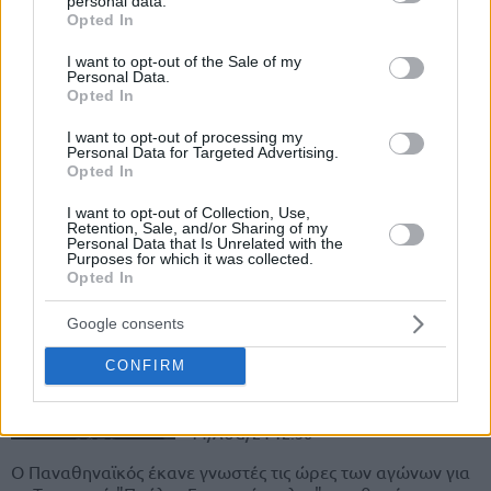
personal data.
grant or deny consent to Google and its third-party tags to
20/SEP/24 08:15
Opted In
use your data for below specified purposes in below Google
consent section.
Ο Παναθηναϊκός αντιμετωπίζει τη Μακάμπι Τελ Αβίβ
I want to opt-out of the Sale of my
Personal Data.
σήμερα στο κλειστό της Γλυφάδας, πριν την αυριανή
Opted In
διεξαγωγή του "Παύλος Γιαννακόπουλος"...
I want to opt-out of processing my
Personal Data for Targeted Advertising.
Πέθανε ο ηθοποιός Δάνης
Opted In
Κατρανίδης – Τα συλλυπητήρια
του Παναθηναϊκού
I want to opt-out of Collection, Use,
01/SEP/24 12:37
Retention, Sale, and/or Sharing of my
Personal Data that Is Unrelated with the
Purposes for which it was collected.
Ο Δάνης Κατρανίδης "έφυγε" από τη ζωή σε ηλικία 75
Opted In
ετών! Τα συλλυπητήρια του Παναθηναϊκού για τον
αγαπημένο ηθοποιό...
Google consents
Παναθηναϊκός: Το πρόγραμμα
CONFIRM
του τουρνουά “Παύλος
Γιαννακόπουλος”
14/AUG/24 12:56
Ο Παναθηναϊκός έκανε γνωστές τις ώρες των αγώνων για