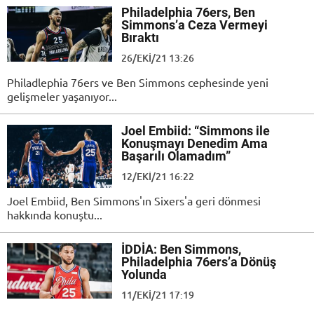
Philadelphia 76ers, Ben
Simmons’a Ceza Vermeyi
Bıraktı
26/EKI/21 13:26
Philadlephia 76ers ve Ben Simmons cephesinde yeni
gelişmeler yaşanıyor...
Joel Embiid: “Simmons ile
Konuşmayı Denedim Ama
Başarılı Olamadım”
12/EKI/21 16:22
Joel Embiid, Ben Simmons'ın Sixers'a geri dönmesi
hakkında konuştu...
İDDİA: Ben Simmons,
Philadelphia 76ers’a Dönüş
Yolunda
11/EKI/21 17:19