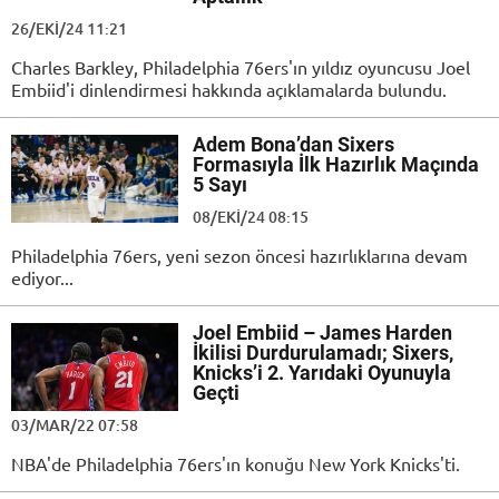
26/EKI/24 11:21
Charles Barkley, Philadelphia 76ers'ın yıldız oyuncusu Joel
Embiid'i dinlendirmesi hakkında açıklamalarda bulundu.
Adem Bona’dan Sixers
Formasıyla İlk Hazırlık Maçında
5 Sayı
08/EKI/24 08:15
Philadelphia 76ers, yeni sezon öncesi hazırlıklarına devam
ediyor...
Joel Embiid – James Harden
İkilisi Durdurulamadı; Sixers,
Knicks’i 2. Yarıdaki Oyunuyla
Geçti
03/MAR/22 07:58
NBA'de Philadelphia 76ers'ın konuğu New York Knicks'ti.