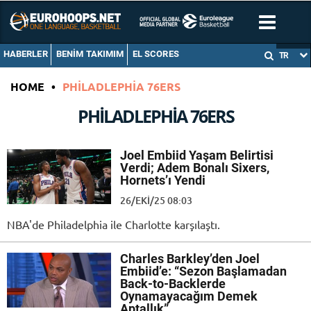
HABERLER
BENIM TAKIMIM
EL SCORES
TR
HOME
•
PHILADLEPHIA 76ERS
PHILADLEPHIA 76ERS
Joel Embiid Yaşam Belirtisi
Verdi; Adem Bonalı Sixers,
Hornets’ı Yendi
26/EKI/25 08:03
NBA'de Philadelphia ile Charlotte karşılaştı.
Charles Barkley’den Joel
Embiid’e: “Sezon Başlamadan
Back-to-Backlerde
Oynamayacağım Demek
Aptallık”