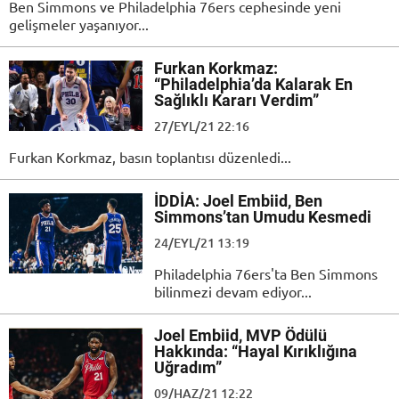
Ben Simmons ve Philadelphia 76ers cephesinde yeni
gelişmeler yaşanıyor...
Furkan Korkmaz:
“Philadelphia’da Kalarak En
Sağlıklı Kararı Verdim”
27/EYL/21 22:16
Furkan Korkmaz, basın toplantısı düzenledi...
İDDİA: Joel Embiid, Ben
Simmons’tan Umudu Kesmedi
24/EYL/21 13:19
Philadelphia 76ers'ta Ben Simmons
bilinmezi devam ediyor...
Joel Embiid, MVP Ödülü
Hakkında: “Hayal Kırıklığına
Uğradım”
09/HAZ/21 12:22