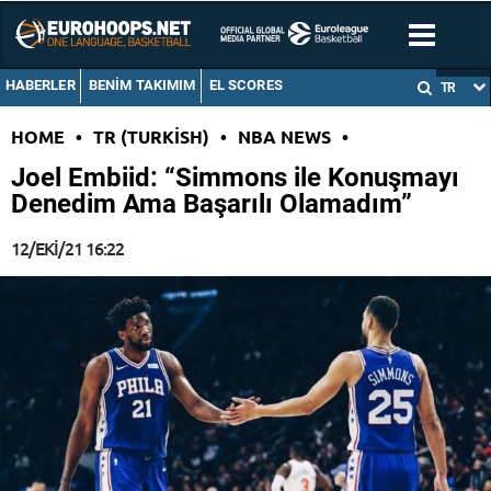
HABERLER
BENIM TAKIMIM
EL SCORES
TR
HOME
•
TR (TURKISH)
•
NBA NEWS
•
Joel Embiid: “Simmons ile Konuşmayı
Denedim Ama Başarılı Olamadım”
12/EKI/21 16:22