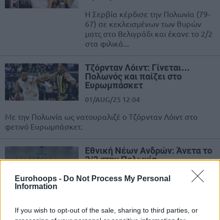
Η Σερβία κέρδισε την Πολωνία (79-
67) σε κεκλεισμένων των θυρών
ματς στο Βελιγράδι και έκανε το 2/2
στα φιλικά...
Τζόρνταν Λόιντ: Γίνεται…
Πολωνός και παίζει στο
Ευρωμπάσκετ
01/AUG/25 12:04
Με την Πολωνία ως νατουραλιζέ ο Τζόρνταν Λόιντ στο
φετινό Ευρωμπάσκετ.
Εθνική Νέων Ανδρών: Άνετα το
2/2 στην Πολωνία
16/JUN/25 19:23
Eurohoops -
Do Not Process My Personal
Information
Η Εθνική ομάδα των Νέων Ανδρών
κέρδισε την Πολωνία εύκολα (59-81)
και στο δεύτερο φιλικό και
If you wish to opt-out of the sale, sharing to third parties, or