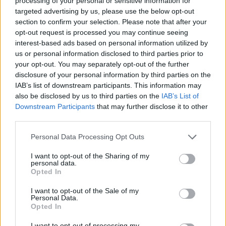
επιστρέφει στην Ελλάδα...
processing of your personal or sensitive information for
targeted advertising by us, please use the below opt-out
section to confirm your selection. Please note that after your
Εθνική Νέων Ανδρών: Με
opt-out request is processed you may continue seeing
κορυφαίο Σαμοντούροβ άνετη
φιλική νίκη επί της Πολωνίας
interest-based ads based on personal information utilized by
us or personal information disclosed to third parties prior to
15/JUN/25 20:43
your opt-out. You may separately opt-out of the further
Ο Αλέξανδρος Σαμοντούροβ του Παναθηναϊκού πέτυχε 23
disclosure of your personal information by third parties on the
πόντους στη φιλική νίκη της Εθνικής Νέων Ανδρών στην
IAB’s list of downstream participants. This information may
Πολωνία (72-91) στο...
also be disclosed by us to third parties on the
IAB’s List of
Downstream Participants
that may further disclose it to other
third parties.
Πολωνία: Πιάστηκαν στα χέρια
παίκτης με οπαδό (video)
Please note that this website/app uses one or more Google
Personal Data Processing Opt Outs
28/APR/25 22:19
services and may gather and store information including but
not limited to your visit or usage behaviour. You may click to
I want to opt-out of the Sharing of my
Ένας… χαμός έγινε στο τέλος
personal data.
grant or deny consent to Google and its third-party tags to
προημιτελικού αγώνα στη δεύτερη
Opted In
use your data for below specified purposes in below Google
κατηγορία της Πολωνίας, με τον
consent section.
I want to opt-out of the Sale of my
Ρέμον Νέλσον να υψώνει τις...
Personal Data.
Opted In
Λυκογιάννης: Συμφώνησε με
Σλασκ Βρότσλαβ
I want to opt-out of processing my