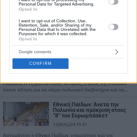
Personal Data for Targeted Advertising.
07/APR/25 19:42
Opted In
Ο Άρης Λυκογιάννης συμφώνησε να
I want to opt-out of Collection, Use,
αναλάβει τον πάγκο της Σλασκ
Retention, Sale, and/or Sharing of my
Personal Data that Is Unrelated with the
Βρότσλαβ και θα συνεχίσει την
Purposes for which it was collected.
καριέρα του, στο πολωνικό...
Opted In
Google consents
Λόιντ: Παίρνει πολωνικό
διαβατήριο ενόψει του
Ευρωμπάσκετ 2025
CONFIRM
22/FEB/25 13:00
Πολωνός ο Τζόρνταν Λόιντ; Κι όμως, ο άσος της Μονακό
έκανε αίτηση για να πάρει πολωνικό διαβατήριο και να...
Εθνική Παίδων: Άνετα την
Πολωνία και πρόκριση στους
“8” του Ευρωμπάσκετ
13/AUG/24 19:41
Ασταμάτητη η Εθνική Παίδων, επικράτησε και της