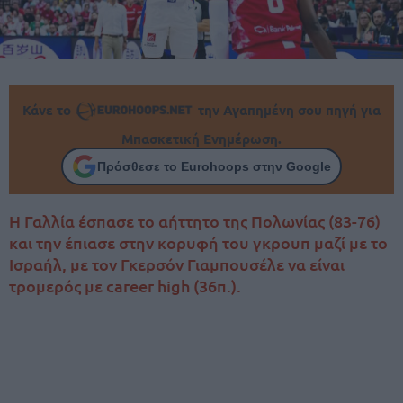
Κάνε το
την Αγαπημένη σου πηγή για
Μπασκετική Ενημέρωση.
Πρόσθεσε το Eurohoops στην Google
Η Γαλλία έσπασε το αήττητο της Πολωνίας (83-76)
και την έπιασε στην κορυφή του γκρουπ μαζί με το
Ισραήλ, με τον Γκερσόν Γιαμπουσέλε να είναι
τρομερός με career high (36π.).