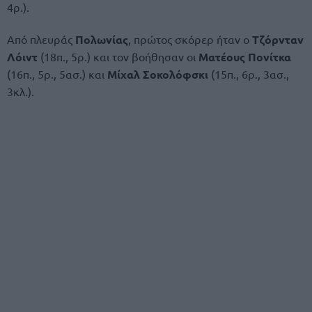
4ρ.).
Από πλευράς
Πολωνίας
, πρώτος σκόρερ ήταν ο
Τζόρνταν
Λόιντ
(18π., 5ρ.) και τον βοήθησαν οι
Ματέους Πονίτκα
(16π., 5ρ., 5ασ.) και
Μίχαλ Σοκολόφσκι
(15π., 6ρ., 3ασ.,
3κλ.).