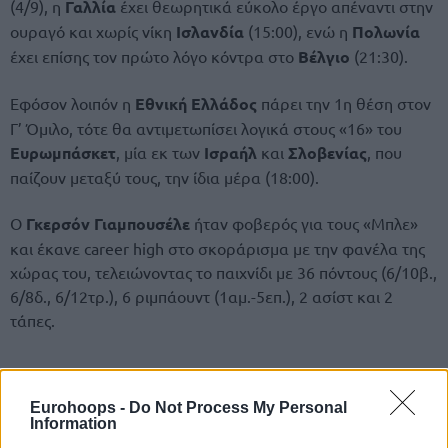
(4/9), η
Γαλλία
έχει θεωρητικά εύκολο έργο απέναντι στην
ουραγό και χωρίς νίκη
Ισλανδία
(15:00), ενώ η
Πολωνία
έχει επίσης τον πρώτο λόγο κόντρα στο
Βέλγιο
(21:30).
Εφόσον λοιπόν η
Εθνική Ελλάδος
πάρει την 1η θέση στον
Γ’ Όμιλο, τότε θα αντιμετωπίσει λογικά στους «16» του
Ευρωμπάσκετ
, μία εκ των
Ισραήλ
και
Σλοβενίας
, που
παίζουν μεταξύ τους, την ίδια μέρα (18:00).
Ο
Γκερσόν Γιαμπουσέλε
ήταν φοβερός για τους «Μπλε»
και έκανε career high στο σκοράρισμα με την φανέλα της
χώρας του, τελειώνοντας το παιχνίδι με 36 πόντους (6/10β.,
6/8δ., 6/12τρ.), 6 ριμπάουντ (1αμ.-5επ.), 2 ασίστ και 2
τάπες.
Eurohoops -
Do Not Process My Personal
Information