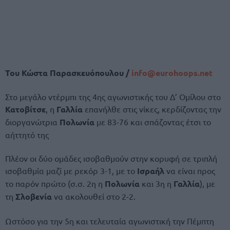
Του Κώστα Παρασκευόπουλου /
info@eurohoops.net
Στο μεγάλο ντέρμπι της 4ης αγωνιστικής του Δ’ Ομίλου στο
Κατοβίτσε
, η
Γαλλία
επανήλθε στις νίκες, κερδίζοντας την
διοργανώτρια
Πολωνία
με 83-76 και σπάζοντας έτσι το
αήττητό της
Πλέον οι δύο ομάδες ισοβαθμούν στην κορυφή σε τριπλή
ισοβαθμία μαζί με ρεκόρ 3-1, με το
Ισραήλ
να είναι προς
το παρόν πρώτο (σ.σ. 2η η
Πολωνία
και 3η η
Γαλλία
), με
τη
Σλοβενία
να ακολουθεί στο 2-2.
Ωστόσο για την 5η και τελευταία αγωνιστική την Πέμπτη