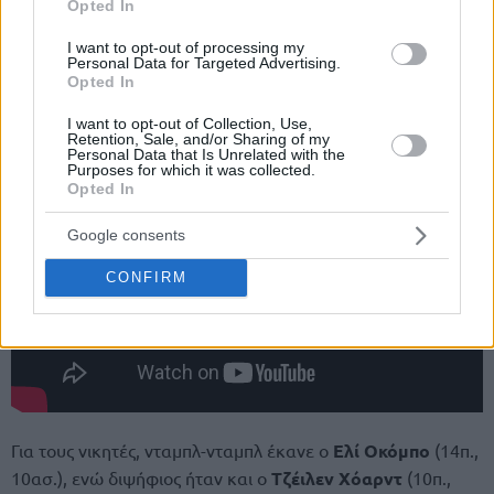
Opted In
I want to opt-out of processing my
Personal Data for Targeted Advertising.
Opted In
I want to opt-out of Collection, Use,
Retention, Sale, and/or Sharing of my
Personal Data that Is Unrelated with the
Purposes for which it was collected.
Opted In
Google consents
CONFIRM
Για τους νικητές, νταμπλ-νταμπλ έκανε ο
Ελί Οκόμπο
(14π.,
10ασ.), ενώ διψήφιος ήταν και ο
Τζέιλεν Χόαρντ
(10π.,